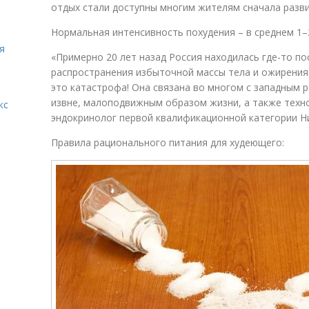
отдых стали доступны многим жителям сначала разви
Нормальная интенсивность похудения – в среднем 1–
я
«Примерно 20 лет назад Россия находилась где-то по
распространения избыточной массы тела и ожирения. 
это катастрофа! Она связана во многом с западным 
извне, малоподвижным образом жизни, а также техно
кс
эндокринолог первой квалификационной категории Н
Правила рационального питания для худеющего: