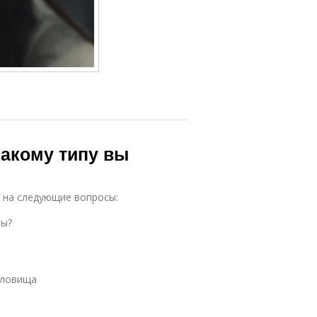
какому типу вы
е на следующие вопросы:
ры?
уловища