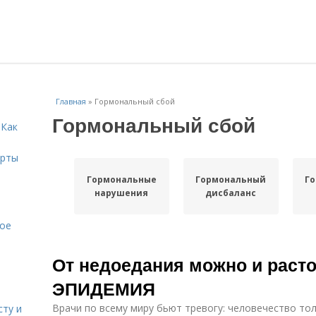
Главная
»
Гормональный сбой
Гормональный сбой
 Как
ерты
Гормональные
Гормональный
Г
нарушения
дисбаланс
кое
От недоедания можно и раст
ЭПИДЕМИЯ
Врачи по всему миру бьют тревогу: человечество толс
сту и