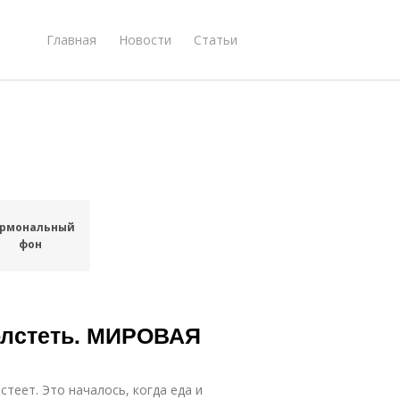
Главная
Новости
Статьи
ормональный
фон
олстеть. МИРОВАЯ
теет. Это началось, когда еда и