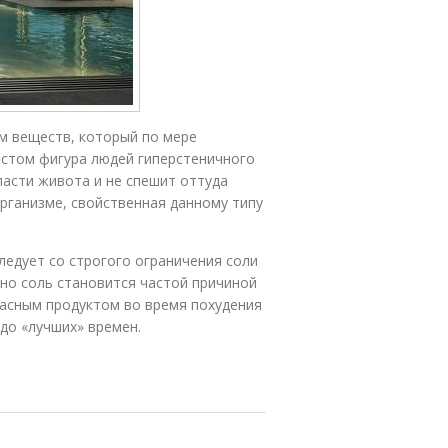
м веществ, который по мере
астом фигура людей гиперстеничного
ласти живота и не спешит оттуда
организме, свойственная данному типу
ледует со строгого ограничения соли
нно соль становится частой причиной
пасным продуктом во время похудения
 до «лучших» времен.