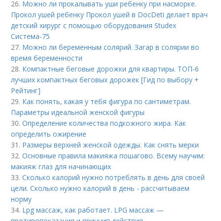
26.
Можно ли прокалывать уши ребенку при насморке.
Прокол ушей ребенку Прокол ушей в DocDeti делает врач
детский хирург с помощью оборудования Studex
Система-75
27.
Можно ли беременным солярий. Загар в солярии во
время беременности
28.
Компактные беговые дорожки для квартиры. ТОП-6
лучших компактных беговых дорожек [Гид по выбору +
Рейтинг]
29.
Как понять, какая у тебя фигура по сантиметрам.
Параметры идеальной женской фигуры
30.
Определение количества подкожного жира. Как
определить ожирение
31.
Размеры верхней женской одежды. Как снять мерки
32.
Основные правила макияжа пошагово. Всему научим:
макияж глаз для начинающих
33.
Сколько калорий нужно потреблять в день для своей
цели. Сколько нужно калорий в день - рассчитываем
норму
34.
Lpg массаж, как работает. LPG массаж —
противопоказания и принцип действия