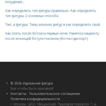
похудения…
Как определить тип фигуры правильно. Как определить
тип фигуры: 2 основных способа
Тип, а фигуры. Типы женских фигур и как определить свой
Как спать после ботокса первые ночи. Памятка пациенту
после инъекций ботулотоксинов (ботокс/диспорт)
© 2026 Идеальная фигура
Всё чтобы быть красивой!
Контакты
Пользовательское соглашение
Политика конфидециальности
г. Москва, ЦАО, Мещанский, Пушкарев переулок 7, м.