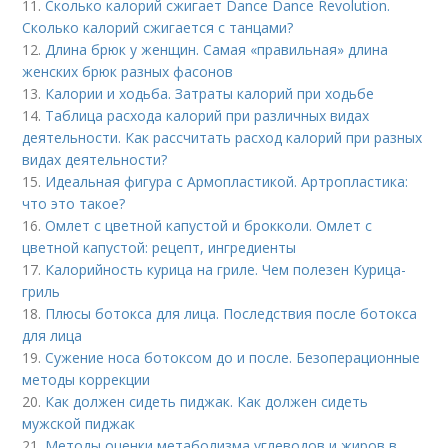
11.
Сколько калорий сжигает Dance Dance Revolution.
Сколько калорий сжигается с танцами?
12.
Длина брюк у женщин. Самая «правильная» длина
женских брюк разных фасонов
13.
Калории и ходьба. Затраты калорий при ходьбе
14.
Таблица расхода калорий при различных видах
деятельности. Как рассчитать расход калорий при разных
видах деятельности?
15.
Идеальная фигура с Армопластикой. Артропластика:
что это такое?
16.
Омлет с цветной капустой и брокколи. Омлет с
цветной капустой: рецепт, ингредиенты
17.
Калорийность курица на гриле. Чем полезен Курица-
гриль
18.
Плюсы ботокса для лица. Последствия после ботокса
для лица
19.
Сужение носа ботоксом до и после. Безоперационные
методы коррекции
20.
Как должен сидеть пиджак. Как должен сидеть
мужской пиджак
21.
Методы оценки метаболизма углеводов и жиров в