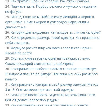
23.
Как тратить больше калорий. Как сжечь калори.
24.
Пиджак в деле. Подбор делового мужского пиджака
по фигуре
25.
Методы оценки метаболизма углеводов и жиров в
организме. Обмен жиров и углеводов: нарушения и
диагностика
26.
Калории для похудения. Как похудеть, считая калории?
27.
Как определить размер, какой одежды. Как правильно
себя измерить.
28.
Формула расчёт индекса массы тела и его нормы.
Расчет по росту
29.
Сколько сжигается калорий на тренажере лыжи.
Сколько калорий сжигается на орбитреке
30.
Как правильно выбрать пальто женское по размеру.
Выбираем пальто по фигуре: таблица женских размеров
пальто
31.
Как правильно измерить свой размер одежды. Метод
3 из 3: Снятие мерок для женской одежды
32.
Можно ли после Ботокса делать массаж лица. Чего
нельзя делать после процедуры?
33.
Как разгладить морщины под глазами – советы