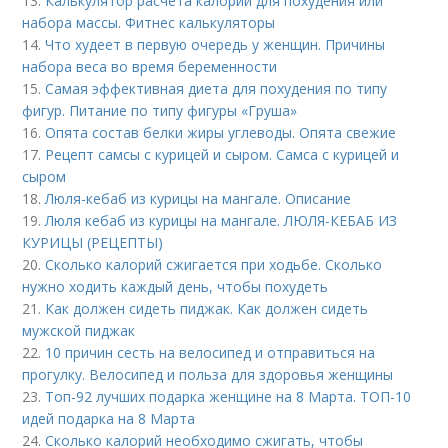
13.
Калькулятор расчета калорий для похудения или
набора массы. Фитнес калькуляторы
14.
Что худеет в первую очередь у женщин. Причины
набора веса во время беременности
15.
Самая эффективная диета для похудения по типу
фигур. Питание по типу фигуры «Груша»
16.
Опята состав белки жиры углеводы. Опята свежие
17.
Рецепт самсы с курицей и сыром. Самса с курицей и
сыром
18.
Люля-кебаб из курицы на мангале. Описание
19.
Люля кебаб из курицы на мангале. ЛЮЛЯ-КЕБАБ ИЗ
КУРИЦЫ (РЕЦЕПТЫ)
20.
Сколько калорий сжигается при ходьбе. Сколько
нужно ходить каждый день, чтобы похудеть
21.
Как должен сидеть пиджак. Как должен сидеть
мужской пиджак
22.
10 причин сесть на велосипед и отправиться на
прогулку. Велосипед и польза для здоровья женщины
23.
Топ-92 лучших подарка женщине на 8 Марта. ТОП-10
идей подарка на 8 Марта
24.
Сколько калорий необходимо сжигать, чтобы