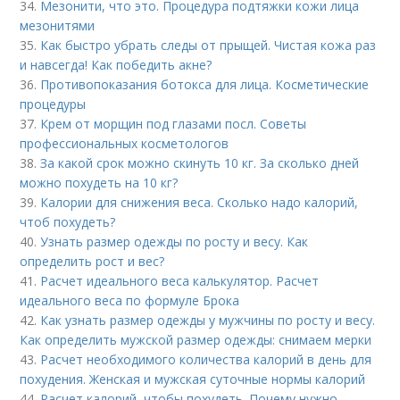
34.
Мезонити, что это. Процедура подтяжки кожи лица
мезонитями
35.
Как быстро убрать следы от прыщей. Чистая кожа раз
и навсегда! Как победить акне?
36.
Противопоказания ботокса для лица. Косметические
процедуры
37.
Крем от морщин под глазами посл. Советы
профессиональных косметологов
38.
За какой срок можно скинуть 10 кг. За сколько дней
можно похудеть на 10 кг?
39.
Калории для снижения веса. Сколько надо калорий,
чтоб похудеть?
40.
Узнать размер одежды по росту и весу. Как
определить рост и вес?
41.
Расчет идеального веса калькулятор. Расчет
идеального веса по формуле Брока
42.
Как узнать размер одежды у мужчины по росту и весу.
Как определить мужской размер одежды: снимаем мерки
43.
Расчет необходимого количества калорий в день для
похудения. Женская и мужская суточные нормы калорий
44.
Расчет калорий, чтобы похудеть. Почему нужно