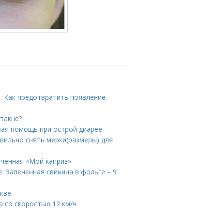
. Как предотвратить появление
стакне?
вая помощь при острой диарее
авильно снять мерки(размеры) для
еченная «Мой каприз»
. Запеченная свинина в фольге – 9
скве
а со скоростью 12 км/ч