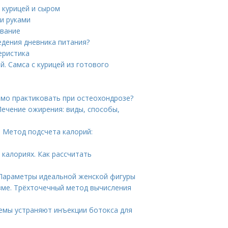
с курицей и сыром
и руками
авание
едения дневника питания?
еристика
й. Самса с курицей из готового
имо практиковать при остеохондрозе?
ечение ожирения: виды, способы,
. Метод подсчета калорий:
 калориях. Как рассчитать
. Параметры идеальной женской фигуры
зме. Трёхточечный метод вычисления
лемы устраняют инъекции ботокса для