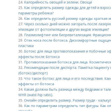
24.
Калорийность овощей и зелени. Овощи
25.
Как определить размер одежды для детей и взрос
параметры ребенка?
26.
Как определить русский размер одежды: краткая и
27.
Через сколько дней можно загорать после лазерн
эпиляции от фотоэпиляции и других видов эпиляции?
28.
Плазмолифтинг или биоревитализация. Фракционн
29.
Отек носа после ботокса. Дискомфортные ощущени
пластики
30.
Ботокс для лица противопоказания и побочные э
эффекты после Ботокса
31.
Противопоказания ботокса для лица. Косметичес
32.
Рекомендации после диспорта. Памятка пациенту
(ботокс/диспорт)
33.
Что такое ботокс для лица и его последствия. Ка
эффекты от ботокса
34.
Какая должна быть разница между бедрами и тали
WHR (waist-hip ratio).
35.
Онлайн определить размер. Размер груди - кальк
36.
Как по параметрам определить тип фигуры. Как о