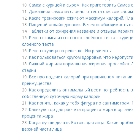
10.
Самса с курицей и сыром. Как приготовить Самса 
11.
Домашняя самса из слоеного теста с мясом своим
12.
Какие тренировки сжигают максимум калорий. Пл
13.
Пищевой онлайн дневник. В чем необходимость в
14.
Таблетки от ожирения название и отзывы. Характ
15.
Рецепт самса из готового слоёного теста с курице
слоеного теста
16.
Рецепт курица на решетке. Ингредиенты:
17.
Как пользоваться кругом здоровья. Что недопуст
18.
Лишний жир или нормальная жировая прослойка. Л
стадии
19.
Все про подсчет калорий при правильном питании
преимущества
20.
Как определить оптимальный вес и потребность в
собственную суточную норму калорий
21.
Как понять, какая у тебя фигура по сантиметрам
22.
Калькулятор для расчета процента жира в органи
процента жира
23.
Когда лучше делать Ботокс для лица. Какие проб
верхней части лица