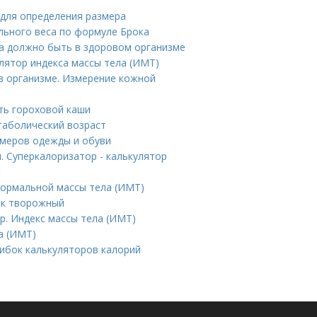
 для определения размера
ального веса по формуле Брока
ра должно быть в здоровом организме
улятор индекса массы тела (ИМТ)
в организме. Измерение кожной
ть гороховой каши
таболический возраст
змеров одежды и обуви
. Суперкалоризатор - калькулятор
нормальной массы тела (ИМТ)
ик творожный
р. Индекс массы тела (ИМТ)
а (ИМТ)
ибок калькуляторов калорий