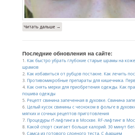
Читать дальше →
Последние обновления на сайте:
1.
Как быстро убрать глубокие старые шрамы на коже
шрамов
2.
Как избавиться от рубцов постакне. Как лечить по
3.
Противомикробные препараты для кишечника. Пер
4.
Как снять мерки для приобретения одежды. Как пр
пошива одежды
5.
Рецепт свинина запеченная в духовке. Свинина зап
6.
Целый кусок свинины с чесноком в фольге в духовке
мягких и сочных рецептов приготовления
7.
Процедуры rf-лифтинга в Москве. RF-лифтинг в Мо
8.
Какой спорт сжигает больше калорий. 30 минут бег
9.
Самса из готового слоеного теста. С фаршем