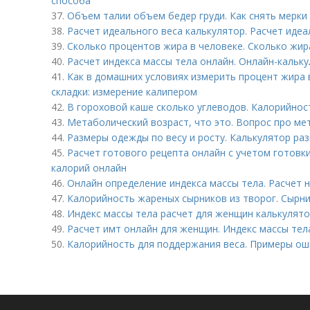
способа
37.
Объем талии объем бедер груди. Как снять мерки
38.
Расчет идеального веса калькулятор. Расчет иде
39.
Сколько процентов жира в человеке. Сколько жи
40.
Расчет индекса массы тела онлайн. Онлайн-кальк
41.
Как в домашних условиях измерить процент жира 
складки: измерение калипером
42.
В гороховой каше сколько углеводов. Калорийнос
43.
Метаболический возраст, что это. Вопрос про ме
44.
Размеры одежды по весу и росту. Калькулятор ра
45.
Расчет готового рецепта онлайн с учетом готовки
калорий онлайн
46.
Онлайн определение индекса массы тела. Расчет 
47.
Калорийность жареных сырников из творог. Сырн
48.
Индекс массы тела расчет для женщин калькулято
49.
Расчет имт онлайн для женщин. Индекс массы тел
50.
Калорийность для поддержания веса. Примеры ош