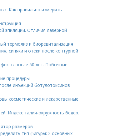
лых. Как правильно измерить
нструкция
ой эпиляции. Отличия лазерной
ый термолиз и биоревитализация
я, синяки и отеки после контурной
ффекты после 50 лет. Побочные
кие процедуры
 после инъекций ботулотоксинов
ковы косметические и лекарственные
ей. Индекс талия-окружность бедер.
улятор размеров
пределить тип фигуры: 2 основных