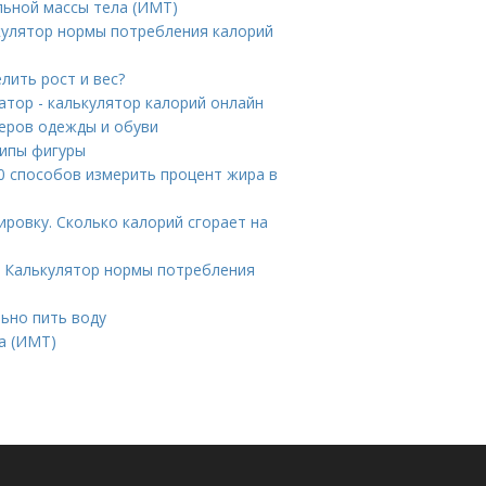
льной массы тела (ИМТ)
ькулятор нормы потребления калорий
лить рост и вес?
атор - калькулятор калорий онлайн
еров одежды и обуви
типы фигуры
10 способов измерить процент жира в
ировку. Сколько калорий сгорает на
. Калькулятор нормы потребления
льно пить воду
а (ИМТ)