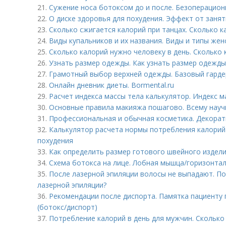
21.
Сужение носа ботоксом до и после. Безоперацио
22.
О диске здоровья для похудения. Эффект от занят
23.
Сколько сжигается калорий при танцах. Сколько к
24.
Виды купальников и их названия. Виды и типы жен
25.
Сколько калорий нужно человеку в день. Сколько
26.
Узнать размер одежды. Как узнать размер одежды
27.
Грамотный выбор верхней одежды. Базовый гардер
28.
Онлайн дневник диеты. Bormental.ru
29.
Расчет индекса массы тела калькулятор. Индекс м
30.
Основные правила макияжа пошагово. Всему науч
31.
Профессиональная и обычная косметика. Декорат
32.
Калькулятор расчета нормы потребления калорий 
похудения
33.
Как определить размер готового швейного издели
34.
Схема ботокса на лице. Лобная мышца/горизонта
35.
После лазерной эпиляции волосы не выпадают. П
лазерной эпиляции?
36.
Рекомендации после диспорта. Памятка пациенту
(ботокс/диспорт)
37.
Потребление калорий в день для мужчин. Сколько