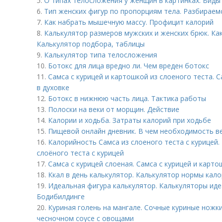
5.
О типах телосложения у женщин в картинках. Виды
6.
Тип женских фигур по пропорциям тела. Разбираем
7.
Как набрать мышечную массу. Профицит калорий
8.
Калькулятор размеров мужских и женских брюк. Ка
Калькулятор подбора, таблицы
9.
Калькулятор типа телосложения
10.
Ботокс для лица вредно ли. Чем вреден ботокс
11.
Самса с курицей и картошкой из слоеного теста. 
в духовке
12.
Ботокс в нижнюю часть лица. Тактика работы
13.
Полоски на веки от морщин. Действие
14.
Калории и ходьба. Затраты калорий при ходьбе
15.
Пищевой онлайн дневник. В чем необходимость в
16.
Калорийность Самса из слоеного теста с курицей.
слоёного теста с курицей
17.
Самса с курицей слоеная. Самса с курицей и карто
18.
Ккал в день калькулятор. Калькулятор нормы кал
19.
Идеальная фигура калькулятор. Калькуляторы иде
Бодибилдинге
20.
Куриная голень на мангале. Сочные куриные ножки
чесночном соусе с овощами