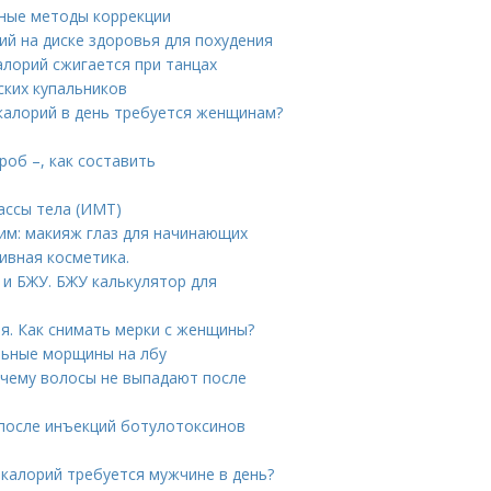
нные методы коррекции
ий на диске здоровья для похудения
алорий сжигается при танцах
ских купальников
 калорий в день требуется женщинам?
об –, как составить
ассы тела (ИМТ)
им: макияж глаз для начинающих
ивная косметика.
и БЖУ. БЖУ калькулятор для
я. Как снимать мерки с женщины?
льные морщины на лбу
очему волосы не выпадают после
 после инъекций ботулотоксинов
 калорий требуется мужчине в день?