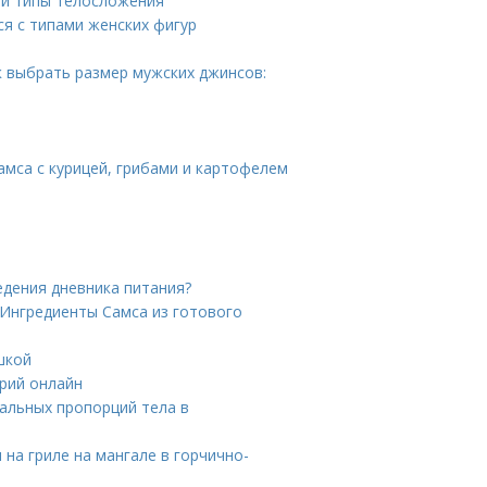
 и типы телосложения
ся с типами женских фигур
к выбрать размер мужских джинсов:
Самса с курицей, грибами и картофелем
едения дневника питания?
 Ингредиенты Самса из готового
шкой
орий онлайн
альных пропорций тела в
 на гриле на мангале в горчично-