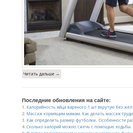
Читать дальше →
Последние обновления на сайте:
1.
Калорийность яйца вареного 1 шт вкрутую без жел
2.
Массаж кормящим мамам. Как делать массаж груди
3.
Как определить размер футболки.. Особенности ра
4.
Сколько калорий можно сжечь с помощью ходьбы. 