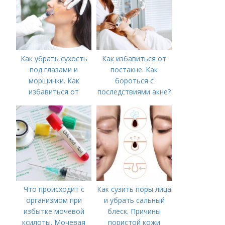
Как убрать сухость
Как избавиться от
под глазами и
постакне. Как
морщинки. Как
бороться с
избавиться от
последствиями акне?
морщин под глазами:
косметологические
процедуры
Что происходит с
Как сузить поры лица
организмом при
и убрать сальный
избытке мочевой
блеск. Причины
ксилоты. Мочевая
пористой кожи