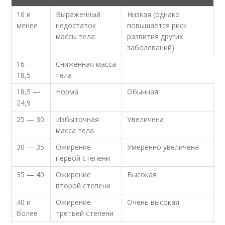
16 и
Выраженный
Низкая (однако
менее
недостаток
повышается риск
массы тела
развития других
заболеваний)
16 —
Сниженная масса
18,5
тела
18,5 —
Норма
Обычная
24,9
25 — 30
Избыточная
Увеличена
масса тела
30 — 35
Ожирение
Умеренно увеличена
первой степени
35 — 40
Ожирение
Высокая
второй степени
40 и
Ожирение
Очень высокая
более
третьей степени