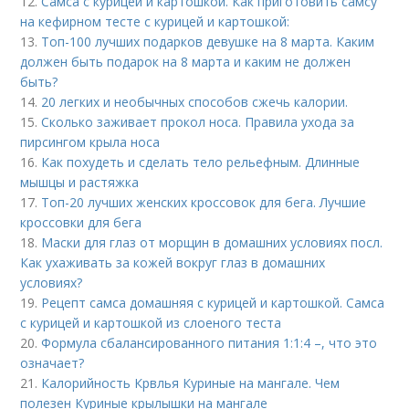
12.
Самса с курицей и картошкой. Как приготовить самсу
на кефирном тесте с курицей и картошкой:
13.
Топ-100 лучших подарков девушке на 8 марта. Каким
должен быть подарок на 8 марта и каким не должен
быть?
14.
20 легких и необычных способов сжечь калории.
15.
Сколько заживает прокол носа. Правила ухода за
пирсингом крыла носа
16.
Как похудеть и сделать тело рельефным. Длинные
мышцы и растяжка
17.
Топ-20 лучших женских кроссовок для бега. Лучшие
кроссовки для бега
18.
Маски для глаз от морщин в домашних условиях посл.
Как ухаживать за кожей вокруг глаз в домашних
условиях?
19.
Рецепт самса домашняя с курицей и картошкой. Самса
с курицей и картошкой из слоеного теста
20.
Формула сбалансированного питания 1:1:4 –, что это
означает?
21.
Калорийность Крвлья Куриные на мангале. Чем
полезен Куриные крылышки на мангале