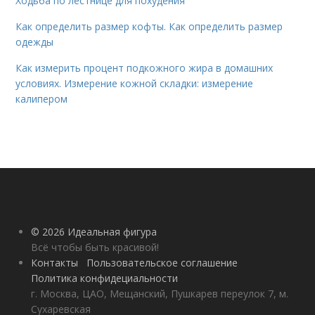
Ходьба по лестнице для похудения
Как определить размер кофты. Как определить размер
одежды
Как измерить процент подкожного жира в домашних
условиях. Измерение кожной складки: измерение
калипером
© 2026 Идеальная фигура
Всё чтобы быть красивой!
Контакты
Пользовательское соглашение
Политика конфидециальности
г. Москва, ЦАО, Мещанский, Пушкарев переулок 7, м.
Сухаревская