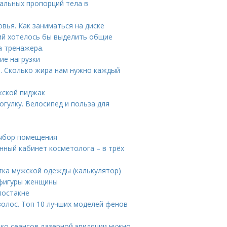
альных пропорций тела в
вья. Как заниматься на диске
ий хотелось бы выделить общие
а тренажера.
ие нагрузки
. Сколько жира нам нужно каждый
жской пиджак
огулку. Велосипед и польза для
выбор помещения
нный кабинет косметолога – в трёх
тка мужской одежды (калькулятор)
п фигуры женщины
постакне
волос. Топ 10 лучших моделей фенов
ько сеансов лазерной эпиляции нужно