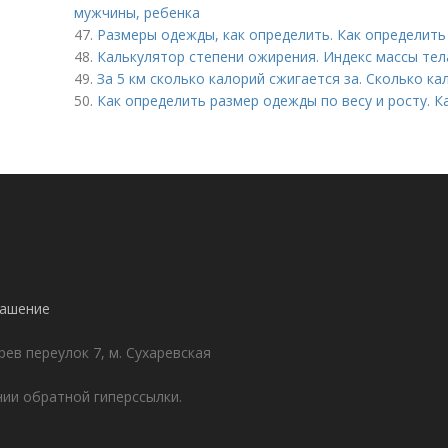
мужчины, ребенка
47.
Размеры одежды, как определить. Как определит
48.
Калькулятор степени ожирения. Индекс массы тел
49.
За 5 км сколько калорий сжигается за. Сколько ка
50.
Как определить размер одежды по весу и росту. 
лашение
ев переулок 7, м. Сухаревская
ии обратной гиперссылки.