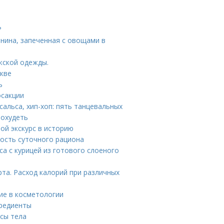
?
инина, запеченная с овощами в
жской одежды.
скве
ь
осакции
сальса, хип-хоп: пять танцевальных
похудеть
ой экскурс в историю
ность суточного рациона
са с курицей из готового слоеного
рта. Расход калорий при различных
ние в косметологии
гредиенты
ссы тела