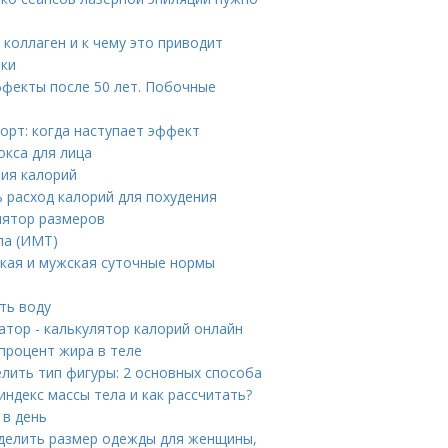
 коллаген и к чему это приводит
еки
ффекты после 50 лет. Побочные
орт: когда наступает эффект
окса для лица
ния калорий
ь расход калорий для похудения
улятор размеров
ла (ИМТ)
ская и мужская суточные нормы
ть воду
атор - калькулятор калорий онлайн
процент жира в теле
елить тип фигуры: 2 основных способа
индекс массы тела и как рассчитать?
 в день
ределить размер одежды для женщины,