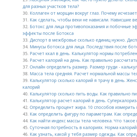
для разных участков тела?
30.
Коллаген от морщин вокруг глаз. Почему исчезает
31.
Как сделать, чтобы веки не нависали. Нависшие в
32.
Ботокс для лица противопоказания и побочные э
эффекты после Ботокса
33.
Диспорт в межбровье сколько единиц нужно. Дисп
34.
Минусы ботокса для лица. Последствия после бот
35.
Расчет ккал в день. Калькулятор нормы потребле
36.
Расчет калорий на день. Как правильно рассчитат
37.
Онлайн определить размер. Размер груди - кальк
38.
Масса тела средняя. Расчет нормальной массы те
39.
Калькулятор сколько калорий я трачу в день. Жен
калорий
40.
Калькулятор сколько пить воды. Как правильно пи
41.
Калькулятор расчет калорий в день. Суперкалориз
42.
Определить процент жира. 10 способов измерить 
43.
Как определить фигуру по параметрам. Как опред
44.
Как найти индекс массы тела человека. Что такое 
45.
Суточная потребность в калориях. Норма калорий
46.
Как узнать, какой у тебя размер одежды. Как оп