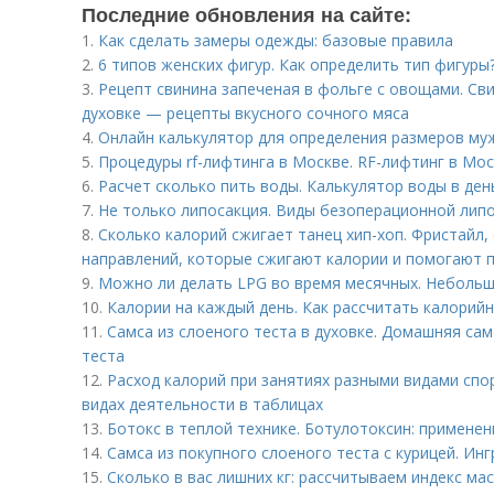
Последние обновления на сайте:
1.
Как сделать замеры одежды: базовые правила
2.
6 типов женских фигур. Как определить тип фигуры
3.
Рецепт свинина запеченая в фольге с овощами. Св
духовке — рецепты вкусного сочного мяса
4.
Онлайн калькулятор для определения размеров му
5.
Процедуры rf-лифтинга в Москве. RF-лифтинг в Мо
6.
Расчет сколько пить воды. Калькулятор воды в ден
7.
Не только липосакция. Виды безоперационной лип
8.
Сколько калорий сжигает танец хип-хоп. Фристайл, 
направлений, которые сжигают калории и помогают 
9.
Можно ли делать LPG во время месячных. Небольш
10.
Калории на каждый день. Как рассчитать калорий
11.
Самса из слоеного теста в духовке. Домашняя сам
теста
12.
Расход калорий при занятиях разными видами спо
видах деятельности в таблицах
13.
Ботокс в теплой технике. Ботулотоксин: примене
14.
Самса из покупного слоеного теста с курицей. Ин
15.
Сколько в вас лишних кг: рассчитываем индекс ма