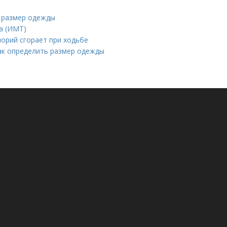
ь размер одежды
а (ИМТ)
лорий сгорает при ходьбе
Как определить размер одежды