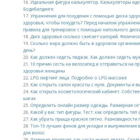
16.
Идеальная фигура калькулятор. Калькуляторы иде
Бодибилдинге
17.
Упражнения для похудения с помощью диска здоро
здоровья, чтобы похудеть? Перед началом упражнен
правила для тренировок с помощью напольного диск
18.
Диск здоровья сколько сжигает калорий. Физическ
19.
Сколько жира должно быть в здоровом организме
день?
20.
Как должен сидеть пиджак. Как должен сидеть му
21.
10 причин сесть на велосипед и отправиться на пр
здоровья женщины
22.
LPG лифтинг лица. Подробно о LPG-массаже
23.
Как открыть салон красоты с нуля. Документы и 
24.
Как открыть косметологический кабинет. Собстве
шагах
25.
Определить онлайн размер одежды. Размерная се
26.
Какой у вас тип фигуры. Тест: как определить ти
27.
Как убрать прыща красное пятно. Разновидности 
28.
Топ-10 лучших фенов для укладки и выпрямления 
для волос
29.
Лазерная эпиляция, как часто нужно делать. Скол