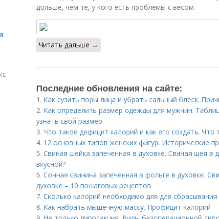
дольше, чем те, у кого есть проблемы с весом.
я
Читать дальше →
кс
Последние обновления на сайте:
1.
Как сузить поры лица и убрать сальный блеск. При
2.
Как определить размер одежды для мужчин. Табли
узнать свой размер
3.
Что такое дефицит калорий и как его создать. Что
4.
12 основных типов женских фигур. Исторические п
5.
Свиная шейка запеченная в духовке. Свиная шея в д
вкусной?
6.
Сочная свинина запеченная в фольге в духовке. Св
духовке – 10 пошаговых рецептов
7.
Сколько калорий необходимо для для сбрасывания 
8.
Как набрать мышечную массу. Профицит калорий
9.
Не только липосакция. Виды безоперационной лип