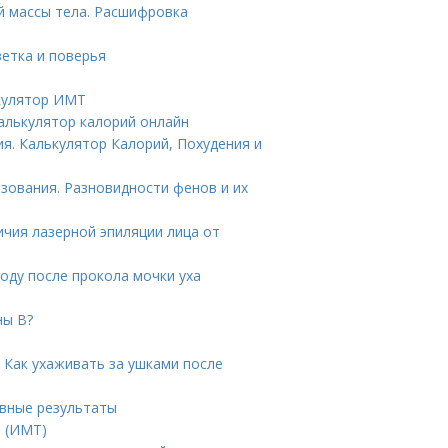
й массы тела. Расшифровка
етка и поверья
ькулятор ИМТ
Калькулятор калорий онлайн
ия. Калькулятор Калорий, Похудения и
зования. Разновидности фенов и их
ичия лазерной эпиляции лица от
оду после прокола мочки уха
ны B?
 Как ухаживать за ушками после
вные результаты
а (ИМТ)