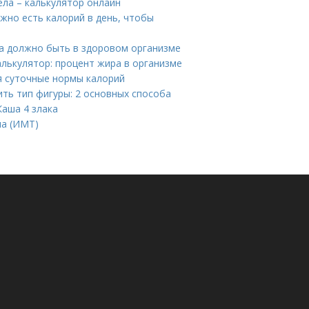
ела – калькулятор онлайн
жно есть калорий в день, чтобы
ра должно быть в здоровом организме
лькулятор: процент жира в организме
я суточные нормы калорий
ить тип фигуры: 2 основных способа
Каша 4 злака
ла (ИМТ)