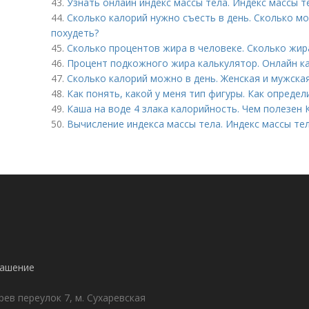
43.
Узнать онлайн индекс массы тела. Индекс массы т
44.
Сколько калорий нужно съесть в день. Сколько мо
похудеть?
45.
Сколько процентов жира в человеке. Сколько жи
46.
Процент подкожного жира калькулятор. Онлайн ка
47.
Сколько калорий можно в день. Женская и мужска
48.
Как понять, какой у меня тип фигуры. Как определ
49.
Каша на воде 4 злака калорийность. Чем полезен 
50.
Вычисление индекса массы тела. Индекс массы те
лашение
ев переулок 7, м. Сухаревская