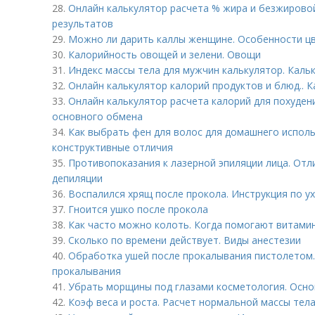
28.
Онлайн калькулятор расчета % жира и безжирово
результатов
29.
Можно ли дарить каллы женщине. Особенности цв
30.
Калорийность овощей и зелени. Овощи
31.
Индекс массы тела для мужчин калькулятор. Кал
32.
Онлайн калькулятор калорий продуктов и блюд.. 
33.
Онлайн калькулятор расчета калорий для похуден
основного обмена
34.
Как выбрать фен для волос для домашнего исполь
конструктивные отличия
35.
Противопоказания к лазерной эпиляции лица. Отл
депиляции
36.
Воспалился хрящ после прокола. Инструкция по ух
37.
Гноится ушко после прокола
38.
Как часто можно колоть. Когда помогают витами
39.
Сколько по времени действует. Виды анестезии
40.
Обработка ушей после прокалывания пистолетом.
прокалывания
41.
Убрать морщины под глазами косметология. Осно
42.
Коэф веса и роста. Расчет нормальной массы тел