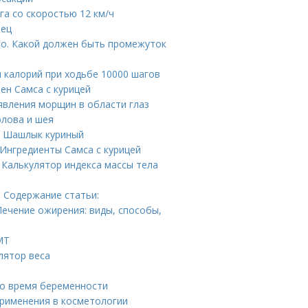
га со скоростью 12 км/ч
зец
но. Какой должен быть промежуток
 калорий при ходьбе 10000 шагов
ен Самса с курицей
явления морщин в области глаз
олова и шея
н Шашлык куриный
 Ингредиенты Самса с курицей
 Калькулятор индекса массы тела
 Содержание статьи:
ечение ожирения: виды, способы,
МТ
лятор веса
во время беременности
рименения в косметологии