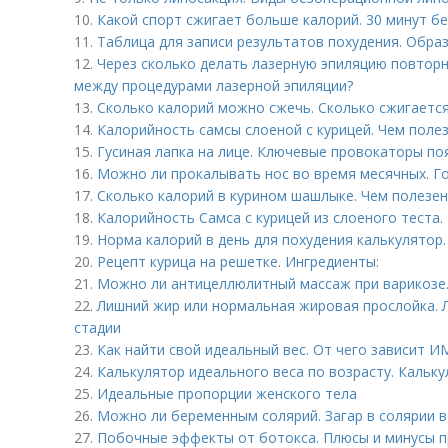
10.
Какой спорт сжигает больше калорий. 30 минут бе
11.
Таблица для записи результатов похудения. Обра
12.
Через сколько делать лазерную эпиляцию повтор
между процедурами лазерной эпиляции?
13.
Сколько калорий можно сжечь. Сколько сжигается
14.
Калорийность самсы слоеной с курицей. Чем полез
15.
Гусиная лапка на лице. Ключевые провокаторы по
16.
Можно ли прокалывать нос во время месячных. Г
17.
Сколько калорий в курином шашлыке. Чем полезе
18.
Калорийность Самса с курицей из слоеного теста.
19.
Норма калорий в день для похудения калькулятор.
20.
Рецепт курица на решетке. Ингредиенты:
21.
Можно ли антицеллюлитный массаж при варикозе.
22.
Лишний жир или нормальная жировая прослойка. Л
стадии
23.
Как найти свой идеальный вес. От чего зависит И
24.
Калькулятор идеального веса по возрасту. Кальку
25.
Идеальные пропорции женского тела
26.
Можно ли беременным солярий. Загар в солярии 
27.
Побочные эффекты от ботокса. Плюсы и минусы п