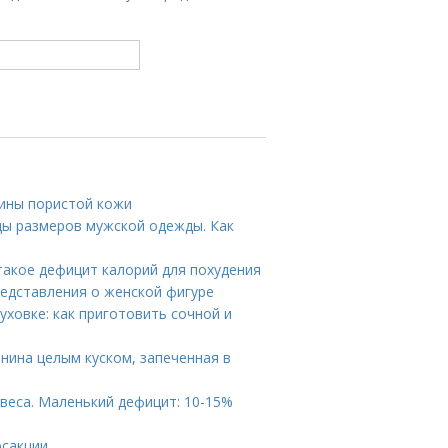
чины пористой кожи
цы размеров мужской одежды. Как
 такое дефицит калорий для похудения
редставления о женской фигуре
уховке: как приготовить сочной и
инина целым куском, запеченная в
веса. Маленький дефицит: 10-15%
осакции