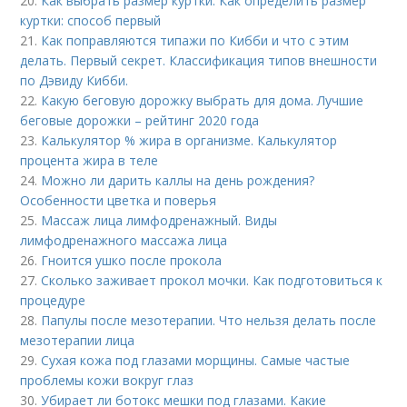
20.
Как выбрать размер куртки. Как определить размер
куртки: способ первый
21.
Как поправляются типажи по Кибби и что с этим
делать. Первый секрет. Классификация типов внешности
по Дэвиду Кибби.
22.
Какую беговую дорожку выбрать для дома. Лучшие
беговые дорожки – рейтинг 2020 года
23.
Калькулятор % жира в организме. Калькулятор
процента жира в теле
24.
Можно ли дарить каллы на день рождения?
Особенности цветка и поверья
25.
Массаж лица лимфодренажный. Виды
лимфодренажного массажа лица
26.
Гноится ушко после прокола
27.
Сколько заживает прокол мочки. Как подготовиться к
процедуре
28.
Папулы после мезотерапии. Что нельзя делать после
мезотерапии лица
29.
Сухая кожа под глазами морщины. Самые частые
проблемы кожи вокруг глаз
30.
Убирает ли ботокс мешки под глазами. Какие