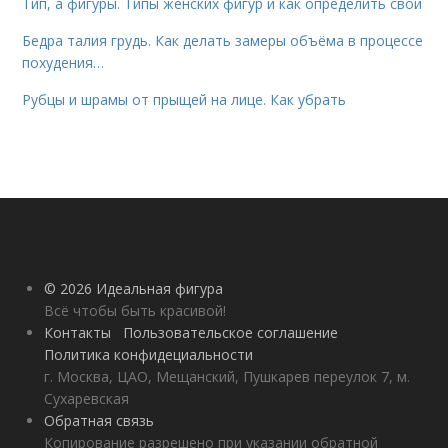
Тип, а фигуры. Типы женских фигур и как определить свой
Бедра талия грудь. Как делать замеры объёма в процессе
похудения…
Рубцы и шрамы от прыщей на лице. Как убрать
© 2026 Идеальная фигура
Всё чтобы быть красивой!
Контакты
Пользовательское соглашение
Политика конфидециальности
г. Москва, ЦАО, Мещанский, Пушкарев переулок 7, м.
Сухаревская
Обратная связь
Копирование разрешено при указании обратной