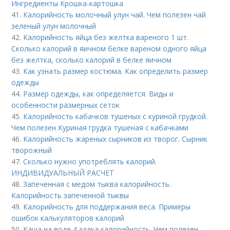
Ингредиенты Крошка-картошка
41.
Калорийность молочный улун чай. Чем полезен чай
зеленый улун молочный
42.
Калорийность яйца без желтка вареного 1 шт.
Сколько калорий в яичном белке вареном одного яйца
без желтка, сколько калорий в белке яичном
43.
Как узнать размер костюма. Как определить размер
одежды
44.
Размер одежды, как определяется. Виды и
особенности размерных сеток
45.
Калорийность кабачков тушеных с куриной грудкой.
Чем полезен Куриная грудка тушеная с кабачками
46.
Калорийность жареных сырников из творог. Сырник
творожный
47.
Сколько нужно употреблять калорий.
ИНДИВИДУАЛЬНЫЙ РАСЧЕТ
48.
Запеченная с медом тыква калорийность.
Калорийность запеченной тыквы
49.
Калорийность для поддержания веса. Примеры
ошибок калькуляторов калорий
50.
Каша на воде 4 злака калорийность. Чем полезен