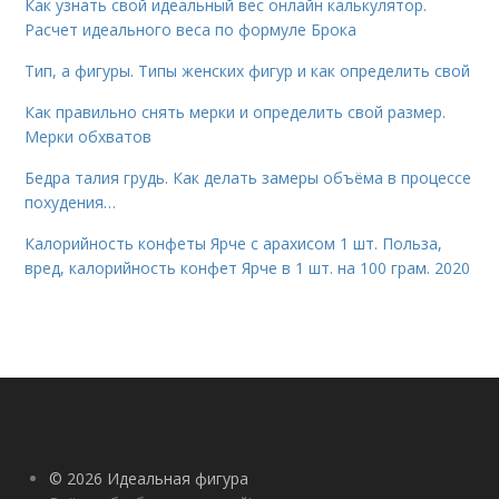
Как узнать свой идеальный вес онлайн калькулятор.
Расчет идеального веса по формуле Брока
Тип, а фигуры. Типы женских фигур и как определить свой
Как правильно снять мерки и определить свой размер.
Мерки обхватов
Бедра талия грудь. Как делать замеры объёма в процессе
похудения…
Калорийность конфеты Ярче с арахисом 1 шт. Польза,
вред, калорийность конфет Ярче в 1 шт. на 100 грам. 2020
© 2026 Идеальная фигура