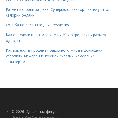
Расчет калорий за день. Суперкалоризатор - калькулятор
калорий онлайн
Ходьба по лестнице для похудения
Как определить размер кофты. Как определить размер
одежды
Как измерить процент подкожного жира в домашних
условиях. Измерение кожной складки: измерение
калипером
© 2026 Идеальная фигура
Всё чтобы быть красивой!