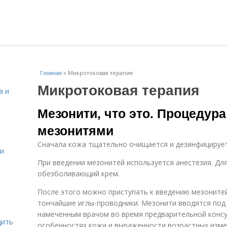
Главная
»
Микротоковая терапия
Микротоковая терапия
а и
Мезонити, что это. Процедур
мезонитями
Сначала кожа тщательно очищается и дезинфицирует
 и
При введении мезонитей используется анестезия. Для
обезболивающий крем.
После этого можно приступать к введению мезонитей
тончайшие иглы-проводники. Мезонити вводятся под
намеченным врачом во время предварительной консу
дить
особенностях кожи и выраженности возрастных измен