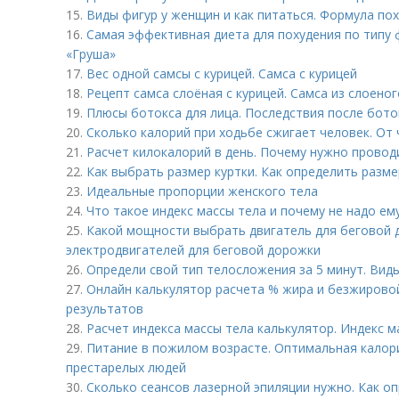
15.
Виды фигур у женщин и как питаться. Формула по
16.
Самая эффективная диета для похудения по типу 
«Груша»
17.
Вес одной самсы с курицей. Самса с курицей
18.
Рецепт самса слоёная с курицей. Самса из слоеног
19.
Плюсы ботокса для лица. Последствия после бото
20.
Сколько калорий при ходьбе сжигает человек. От 
21.
Расчет килокалорий в день. Почему нужно провод
22.
Как выбрать размер куртки. Как определить разме
23.
Идеальные пропорции женского тела
24.
Что такое индекс массы тела и почему не надо ем
25.
Какой мощности выбрать двигатель для беговой
электродвигателей для беговой дорожки
26.
Определи свой тип телосложения за 5 минут. Вид
27.
Онлайн калькулятор расчета % жира и безжирово
результатов
28.
Расчет индекса массы тела калькулятор. Индекс м
29.
Питание в пожилом возрасте. Оптимальная калор
престарелых людей
30.
Сколько сеансов лазерной эпиляции нужно. Как о