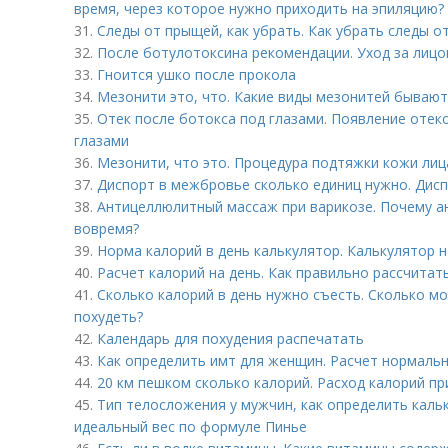
время, через которое нужно приходить на эпиляцию?
31.
Следы от прыщей, как убрать. Как убрать следы о
32.
После ботулотоксина рекомендации. Уход за лицо
33.
Гноится ушко после прокола
34.
Мезонити это, что. Какие виды мезонитей бывают
35.
Отек после ботокса под глазами. Появление отек
глазами
36.
Мезонити, что это. Процедура подтяжки кожи ли
37.
Диспорт в межбровье сколько единиц нужно. Дисп
38.
Антицеллюлитный массаж при варикозе. Почему а
вовремя?
39.
Норма калорий в день калькулятор. Калькулятор 
40.
Расчет калорий на день. Как правильно рассчитат
41.
Сколько калорий в день нужно съесть. Сколько мо
похудеть?
42.
Календарь для похудения распечатать
43.
Как определить имт для женщин. Расчет нормаль
44.
20 км пешком сколько калорий. Расход калорий пр
45.
Тип телосложения у мужчин, как определить каль
идеальный вес по формуле Пинье