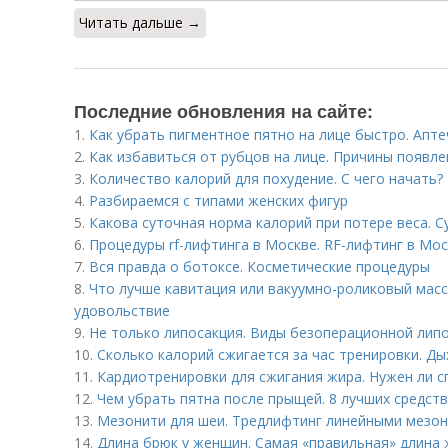
Читать дальше →
Последние обновления на сайте:
1.
Как убрать пигментное пятно на лице быстро. Апт
2.
Как избавиться от рубцов на лице. Причины появле
3.
Количество калорий для похудение. С чего начать?
4.
Разбираемся с типами женских фигур
5.
Какова суточная норма калорий при потере веса. С
6.
Процедуры rf-лифтинга в Москве. RF-лифтинг в Мо
7.
Вся правда о ботоксе. Косметические процедуры
8.
Что лучше кавитация или вакуумно-роликовый масс
удовольствие
9.
Не только липосакция. Виды безоперационной лип
10.
Сколько калорий сжигается за час тренировки. Ды
11.
Кардиотренировки для сжигания жира. Нужен ли с
12.
Чем убрать пятна после прыщей. 8 лучших средств
13.
Мезонити для шеи. Тредлифтинг линейными мезон
14.
Длина брюк у женщин. Самая «правильная» длина