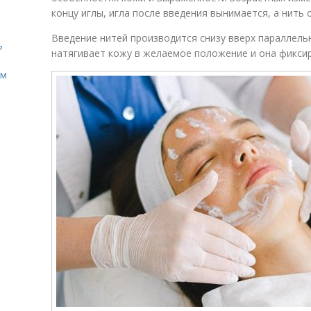
концу иглы, игла после введения вынимается, а нить 
Введение нитей производится снизу вверх параллель
?
натягивает кожу в желаемое положение и она фиксир
ом