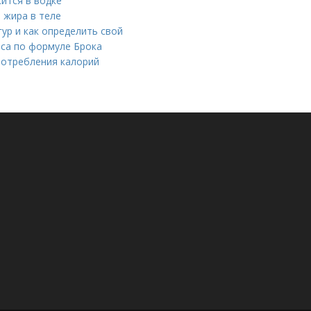
ится в водке
 жира в теле
гур и как определить свой
еса по формуле Брока
потребления калорий