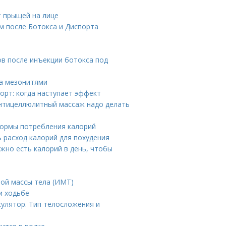
т прыщей на лице
м после Ботокса и Диспорта
ов после инъекции ботокса под
ца мезонитями
орт: когда наступает эффект
нтицеллюлитный массаж надо делать
нормы потребления калорий
ь расход калорий для похудения
жно есть калорий в день, чтобы
ной массы тела (ИМТ)
и ходьбе
кулятор. Тип телосложения и