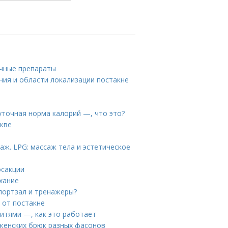
ечные препараты
ния и области локализации постакне
уточная норма калорий —, что это?
скве
аж. LPG: массаж тела и эстетическое
осакции
хание
портзал и тренажеры?
 от постакне
итями —, как это работает
 женских брюк разных фасонов