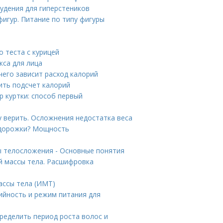
худения для гиперстеников
фигур. Питание по типу фигуры
о теста с курицей
кса для лица
чего зависит расход калорий
ить подсчет калорий
р куртки: способ первый
у верить. Осложнения недостатка веса
 дорожки? Мощность
ы телосложения - Основные понятия
й массы тела. Расшифровка
ассы тела (ИМТ)
ийность и режим питания для
пределить период роста волос и