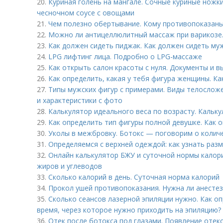
20.
Куриная голень на мангале. Сочные куриные ножки
чесночном соусе с овощами
21.
Чем полезно обертывание. Кому противопоказан
22.
Можно ли антицеллюлитный массаж при варикозе.
23.
Как должен сидеть пиджак. Как должен сидеть му
24.
LPG лифтинг лица. Подробно о LPG-массаже
25.
Как открыть салон красоты с нуля. Документы и 
26.
Как определить, какая у тебя фигура женщины. Ка
27.
Типы мужских фигур с примерами. Виды телосложе
и характеристики с фото
28.
Калькулятор идеального веса по возрасту. Кальку
29.
Как определить тип фигуры полной девушке. Как 
30.
Уколы в межбровку. Ботокс — поговорим о колич
31.
Определяемся с верхней одеждой: как узнать раз
32.
Онлайн калькулятор БЖУ и суточной нормы калори
жиров и углеводов
33.
Сколько калорий в день. Суточная норма калорий
34.
Прокол ушей противопоказания. Нужна ли анестез
35.
Сколько сеансов лазерной эпиляции нужно. Как о
время, через которое нужно приходить на эпиляцию?
36.
Отек после ботокса под глазами. Появление отек