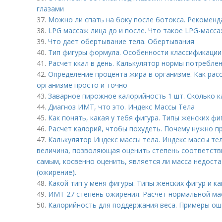
глазами
37.
Можно ли спать на боку после ботокса. Рекоменда
38.
LPG массаж лица до и после. Что такое LPG-масса
39.
Что дает обертывание тела. Обертывания
40.
Тип фигуры формула. Особенности классификации 
41.
Расчет ккал в день. Калькулятор нормы потребле
42.
Определение процента жира в организме. Как рас
организме просто и точно
43.
Заварное пирожное калорийность 1 шт. Сколько 
44.
Диагноз ИМТ, что это. Индекс Массы Тела
45.
Как понять, какая у тебя фигура. Типы женских фи
46.
Расчет калорий, чтобы похудеть. Почему нужно п
47.
Калькулятор Индекс массы тела. Индекс массы те
величина, позволяющая оценить степень соответстви
самым, косвенно оценить, является ли масса недост
(ожирение).
48.
Какой тип у меня фигуры. Типы женских фигур и к
49.
ИМТ 27 степень ожирения. Расчет нормальной ма
50.
Калорийность для поддержания веса. Примеры ош