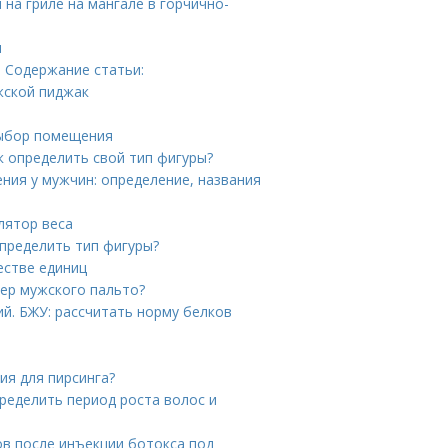
 на гриле на мангале в горчично-
ы
 Содержание статьи:
жской пиджак
выбор помещения
к определить свой тип фигуры?
ния у мужчин: определение, названия
лятор веса
определить тип фигуры?
естве единиц
мер мужского пальто?
й. БЖУ: рассчитать норму белков
ия для пирсинга?
пределить период роста волос и
ов после инъекции ботокса под