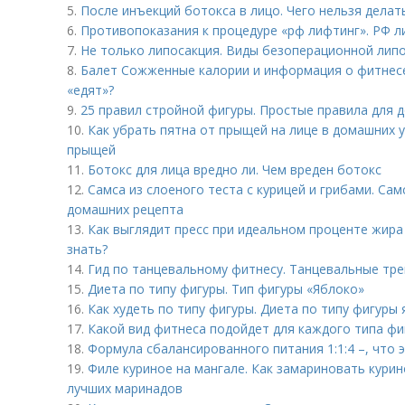
5.
После инъекций бoтoкса в лицо. Чего нельзя делат
6.
Противопоказания к процедуре «рф лифтинг». РФ л
7.
Не только липосакция. Виды безоперационной лип
8.
Балет Сожженные калории и информация о фитнесе. 
«едят»?
9.
25 правил стройной фигуры. Простые правила для 
10.
Как убрать пятна от прыщей на лице в домашних у
прыщей
11.
Ботокс для лица вредно ли. Чем вреден ботокс
12.
Самса из слоеного теста с курицей и грибами. Сам
домашних рецепта
13.
Как выглядит пресс при идеальном проценте жира
знать?
14.
Гид по танцевальному фитнесу. Танцевальные тре
15.
Диета по типу фигуры. Тип фигуры «Яблоко»
16.
Как худеть по типу фигуры. Диета по типу фигуры 
17.
Какой вид фитнеса подойдет для каждого типа фиг
18.
Формула сбалансированного питания 1:1:4 –, что 
19.
Филе куриное на мангале. Как замариновать кури
лучших маринадов