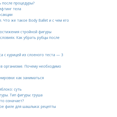
ь после процедуры?
ифтинг тела
осакции
Что же такое Body Ballet и с чем его
достижения стройной фигуры
словиях. Как убрать рубцы после
са с курицей из слоеного теста — 3
 в организме. Почему необходимо
нировки: как заниматься
яблоко: суть
уры. Тип фигуры: груша
это означает?
ное филе для шашлыка: рецепты