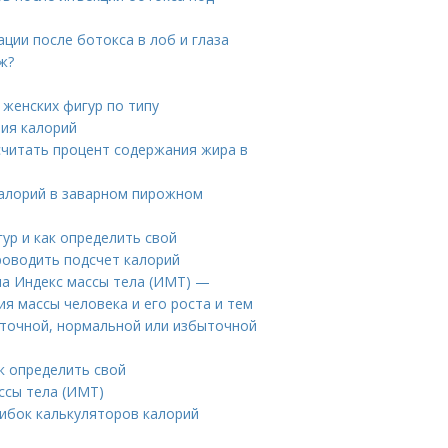
ции после ботокса в лоб и глаза
ж?
женских фигур по типу
ния калорий
считать процент содержания жира в
калорий в заварном пирожном
гур и как определить свой
роводить подсчет калорий
ла Индекс массы тела (ИМТ) —
я массы человека и его роста и тем
аточной, нормальной или избыточной
ак определить свой
ссы тела (ИМТ)
ибок калькуляторов калорий