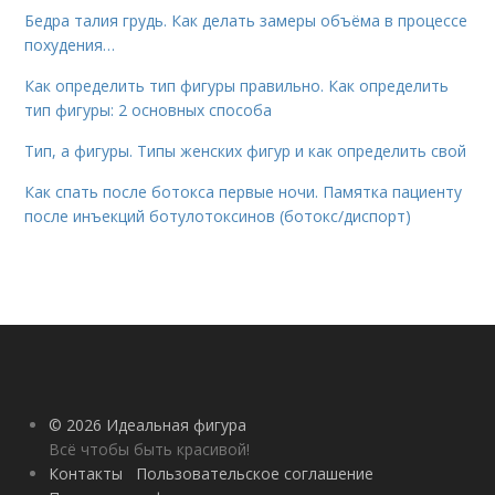
Бедра талия грудь. Как делать замеры объёма в процессе
похудения…
Как определить тип фигуры правильно. Как определить
тип фигуры: 2 основных способа
Тип, а фигуры. Типы женских фигур и как определить свой
Как спать после ботокса первые ночи. Памятка пациенту
после инъекций ботулотоксинов (ботокс/диспорт)
© 2026 Идеальная фигура
Всё чтобы быть красивой!
Контакты
Пользовательское соглашение