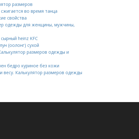
улятор размеров
 сжигается во время танца
кие свойства
мер одежды для женщины, мужчины,
 сырный heinz KFC
ун (оолонг) сухой
 Калькулятор размеров одежды и
зен бедро куриное без кожи
 и весу. Калькулятор размеров одежды