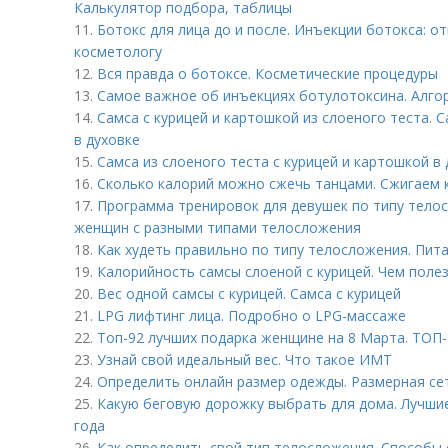
Калькулятор подбора, таблицы
11.
Ботокс для лица до и после. Инъекции ботокса: о
косметологу
12.
Вся правда о ботоксе. Косметические процедуры
13.
Самое важное об инъекциях ботулотоксина. Алго
14.
Самса с курицей и картошкой из слоеного теста. 
в духовке
15.
Самса из слоеного теста с курицей и картошкой в 
16.
Сколько калорий можно сжечь танцами. Сжигаем 
17.
Программа тренировок для девушек по типу тело
женщин с разными типами телосложения
18.
Как худеть правильно по типу телосложения. Пит
19.
Калорийность самсы слоеной с курицей. Чем полез
20.
Вес одной самсы с курицей. Самса с курицей
21.
LPG лифтинг лица. Подробно о LPG-массаже
22.
Топ-92 лучших подарка женщине на 8 Марта. ТОП-
23.
Узнай свой идеальный вес. Что такое ИМТ
24.
Определить онлайн размер одежды. Размерная се
25.
Какую беговую дорожку выбрать для дома. Лучшие
года
26.
Как определить свой тип телосложения. Способы