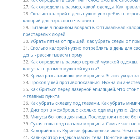
27.
Как определить размер, какой одежды. Как правил
28.
Сколько калорий в день нужно употреблять взрос
калорий для взрослого человека
29.
Питание в пожилом возрасте. Оптимальная калор
престарелых людей
30.
Убрать пятна от прыщей. Как убрать следы от пр
31.
Сколько калорий нужно потреблять в день для сво
день - рассчитываем норму
32.
Как определить размер верхней мужской одежды.
как узнать размер мужской куртки?
33.
Крема разглаживающие морщины. Этапы ухода за
34.
Прокол ушей противопоказания. Нужна ли анестез
35.
Как бриться перед лазерной эпиляцией. Что стоит
4 главных пункта
36.
Как убрать складку под глазами. Как убрать мими
37.
Диспорт в межбровье сколько единиц нужно. Дисп
38.
Минусы ботокса для лица. Последствия после бот
39.
Сухая кожа под глазами морщины. Самые частые 
40.
Калорийность Куриные фрикадельки икеа. Чем пол
41.
Калькулятор индекса массы тела. Понятие индекс