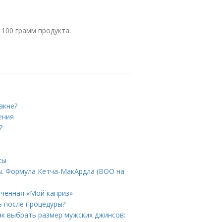
 100 грамм продукта.
акне?
ения
?
сы
ы. Формула Кетча-МакАрдла (ВОО на
еченная «Мой каприз»
ь после процедуры?
ак выбрать размер мужских джинсов: