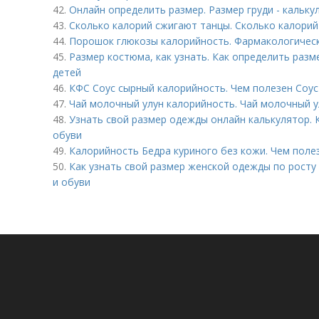
42.
Онлайн определить размер. Размер груди - кальк
43.
Сколько калорий сжигают танцы. Сколько калорий
44.
Порошок глюкозы калорийность. Фармакологичес
45.
Размер костюма, как узнать. Как определить раз
детей
46.
КФС Соус сырный калорийность. Чем полезен Соус
47.
Чай молочный улун калорийность. Чай молочный ул
48.
Узнать свой размер одежды онлайн калькулятор.
обуви
49.
Калорийность Бедра куриного без кожи. Чем поле
50.
Как узнать свой размер женской одежды по росту
и обуви