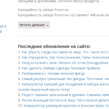
овощами и добавками, согласно вкусу продукта.
Калорийность лапши Роллтон
Калорийность лапши Роллтон составляет 448 ккал на
Читать дальше →
ра в
ой
Последние обновления на сайте:
1.
Как убрать следы постакне на лице. Что такое пост
2.
Как определить тип телосложения. Типы телослож
3.
Уход за кожей с акне. Можно об этом поподробнее
4.
Как сделать замеры одежды: базовые правила
5.
Разбираемся с типами женских фигур
6.
Самый распространенный тип фигуры. Песочные ча
7.
Калькулятор калорий для похудения и набора масс
основе мышечной массы тела)
8.
Рецепт свинина запеченная в духовке. Свинина зап
9.
После инъекций бoтoкса в лицо. Чего нельзя делат
10.
Калькулятор размеров мужских и женских брюк. К