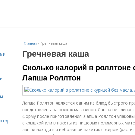
Главная
»
Гречневая каша
Гречневая каша
а и
Сколько калорий в роллтоне 
Лапша Роллтон
 и
ом
Лапша Роллтон является одним из блюд быстрого пр
представлены на полках магазинов. Лапша не слипае
форму после приготовления. Лапша Роллтон упаковыв
затор
с крышкой или в пакеты из пищевых полимерных мате
лапши находятся небольшой пакетик с жиром (растит