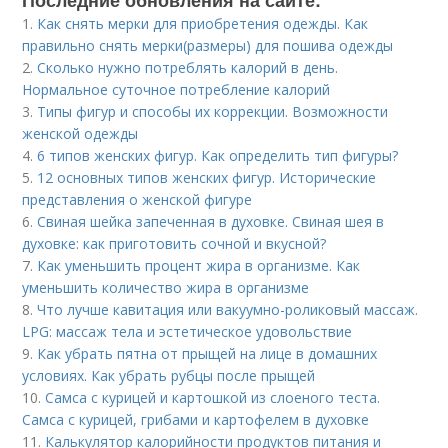
Последние обновления на сайте:
1.
Как снять мерки для приобретения одежды. Как
правильно снять мерки(размеры) для пошива одежды
2.
Сколько нужно потреблять калорий в день.
Нормальное суточное потребление калорий
3.
Типы фигур и способы их коррекции. Возможности
женской одежды
4.
6 типов женских фигур. Как определить тип фигуры?
5.
12 основных типов женских фигур. Исторические
представления о женской фигуре
6.
Свиная шейка запеченная в духовке. Свиная шея в
духовке: как приготовить сочной и вкусной?
7.
Как уменьшить процент жира в организме. Как
уменьшить количество жира в организме
8.
Что лучше кавитация или вакуумно-роликовый массаж.
LPG: массаж тела и эстетическое удовольствие
9.
Как убрать пятна от прыщей на лице в домашних
условиях. Как убрать рубцы после прыщей
10.
Самса с курицей и картошкой из слоеного теста.
Самса с курицей, грибами и картофелем в духовке
11.
Калькулятор калорийности продуктов питания и