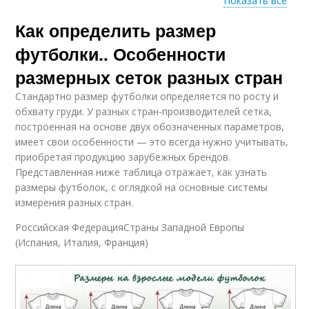
Показать все
Как определить размер
Футболки в
Футболки для мужчин
международном сша
футболки.. Особенности
размерных сеток разных стран
Стандартно размер футболки определяется по росту и
Футболки для
обхвату груди. У разных стран-производителей сетка,
ребенка
построенная на основе двух обозначенных параметров,
имеет свои особенности — это всегда нужно учитывать,
приобретая продукцию зарубежных брендов.
Представленная ниже таблица отражает, как узнать
размеры футболок, с оглядкой на основные системы
измерения разных стран.
Российская ФедерацияСтраны Западной Европы
(Испания, Италия, Франция)