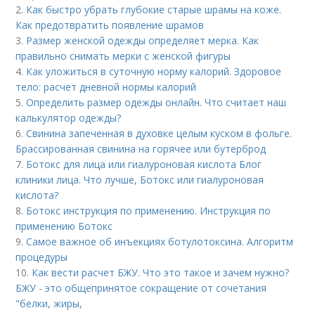
2.
Как быстро убрать глубокие старые шрамы на коже.
Как предотвратить появление шрамов
3.
Размер женской одежды определяет мерка. Как
правильно снимать мерки с женской фигуры
4.
Как уложиться в суточную норму калорий. Здоровое
тело: расчет дневной нормы калорий
5.
Определить размер одежды онлайн. Что считает наш
калькулятор одежды?
6.
Свинина запеченная в духовке целым куском в фольге.
Брассированная свинина на горячее или бутерброд
7.
Ботокс для лица или гиалуроновая кислота Блог
клиники лица. Что лучше, Ботокс или гиалуроновая
кислота?
8.
Ботокс инструкция по применению. Инструкция по
применению Ботокс
9.
Самое важное об инъекциях ботулотоксина. Алгоритм
процедуры
10.
Как вести расчет БЖУ. Что это такое и зачем нужно?
БЖУ - это общепринятое сокращение от сочетания
"белки, жиры,