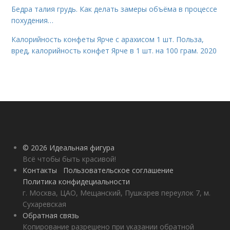
Бедра талия грудь. Как делать замеры объёма в процессе
похудения…
Калорийность конфеты Ярче с арахисом 1 шт. Польза,
вред, калорийность конфет Ярче в 1 шт. на 100 грам. 2020
© 2026 Идеальная фигура
Всё чтобы быть красивой!
Контакты
Пользовательское соглашение
Политика конфидециальности
г. Москва, ЦАО, Мещанский, Пушкарев переулок 7, м.
Сухаревская
Обратная связь
Копирование разрешено при указании обратной