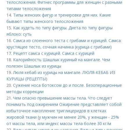
телосложения. Фитнес программы для женщин с разными
типами телосложения
14.
Типы женских фигур и тренировки для них. Какие
бывают типы женского телосложения
15.
Как худеть по типу фигуры. Диета по типу фигуры
яблоко: суть
16.
Самса из слоенного теста с грибами и курицей. Самса:
хрустящее тесто, сочная начинка (курица с грибами)
17.
Рецепт самса с курицей. Самса с курицей
18.
Калорийность Шашлык куриный на мангале. Чем
полезен Шашлык из курицы
19.
Люля кебаб из курицы на мангале. ЛЮЛЯ-КЕБАБ ИЗ
КУРИЦЫ (РЕЦЕПТЫ)
20.
Сужение носа ботоксом до и после. Безоперационные
методы коррекции
21.
Чем опасно превышение массы тела. Что следует
понимать под ожирением Ожирение представляет собой
избыточное накопление триглицеридов в клетках
жировой ткани (у мужчин не менее 20%, у женщин - 25%
от массы тела, или индекс массы тела более 30 кг/м
22.
Виды купальников и их названия. Виды и типы женских