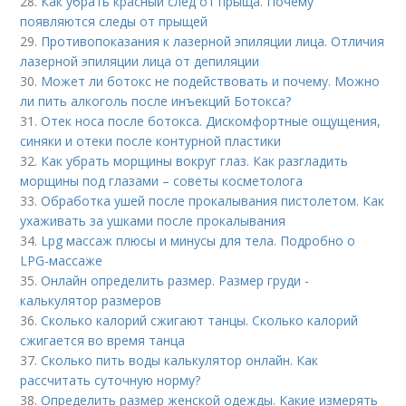
28.
Как убрать красный след от прыща. Почему
появляются следы от прыщей
29.
Противопоказания к лазерной эпиляции лица. Отличия
лазерной эпиляции лица от депиляции
30.
Может ли ботокс не подействовать и почему. Можно
ли пить алкоголь после инъекций Ботокса?
31.
Отек носа после ботокса. Дискомфортные ощущения,
синяки и отеки после контурной пластики
32.
Как убрать морщины вокруг глаз. Как разгладить
морщины под глазами – советы косметолога
33.
Обработка ушей после прокалывания пистолетом. Как
ухаживать за ушками после прокалывания
34.
Lpg массаж плюсы и минусы для тела. Подробно о
LPG-массаже
35.
Онлайн определить размер. Размер груди -
калькулятор размеров
36.
Сколько калорий сжигают танцы. Сколько калорий
сжигается во время танца
37.
Сколько пить воды калькулятор онлайн. Как
рассчитать суточную норму?
38.
Определить размер женской одежды. Какие измерять