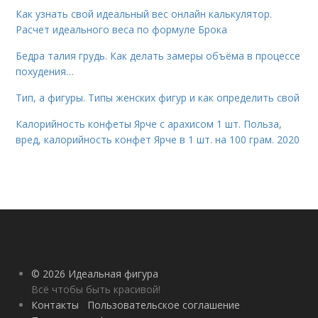
Как узнать свой идеальный вес онлайн калькулятор.
Расчет идеального веса по формуле Брока
Бедра талия грудь. Как делать замеры объёма в процессе
похудения…
Тип, а фигуры. Типы женских фигур и как определить свой
Калорийность конфеты Ярче с арахисом 1 шт. Польза,
вред, калорийность конфет Ярче в 1 шт. на 100 грам. 2020
© 2026 Идеальная фигура
Всё чтобы быть красивой!
Контакты
Пользовательское соглашение