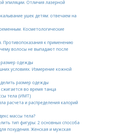
ой эпиляции. Отличия лазерной
окалывание ушек детям: отвечаем на
еременным. Косметологические
. Противопоказания к применению
очему волосы не выпадают после
ь размер одежды
шних условиях. Измерение кожной
еделить размер одежды
 сжигается во время танца
ссы тела (ИМТ)
ила расчета и распределения калорий
декс массы тела?
елить тип фигуры: 2 основных способа
для похудения. Женская и мужская