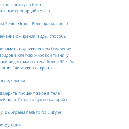
е кроссовки для бега
альных пропорций тела в
и Senior Group. Роль правильного
ечение ожирения: виды, способы,
 понимать под ожирением Ожирение
ридов в клетках жировой ткани (у
или индекс массы тела более 30 кг/м
логии. Где можно открыть
 определения
измерить процент жира в теле
ей цели. Сколько нужно калорий в
у. Выбираем пальто по фигуре:
ые функции