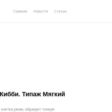
Главная
Новости
Статьи
Кибби. Типаж Мягкий
 клетка узкая, образует тонкую