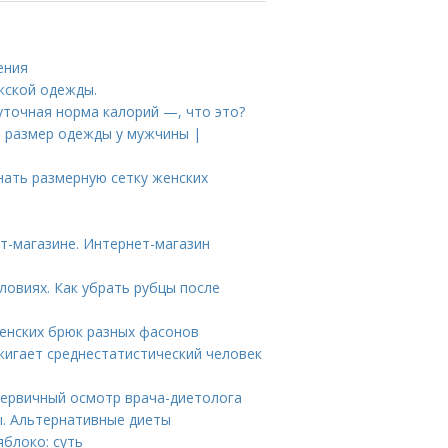
ения
жской одежды.
уточная норма калорий —, что это?
ь размер одежды у мужчины |
нать размерную сетку женских
т-магазине. Интернет-магазин
ловиях. Как убрать рубцы после
женских брюк разных фасонов
жигает среднестатистический человек
Первичный осмотр врача-диетолога
ы. Альтернативные диеты
яблоко: суть