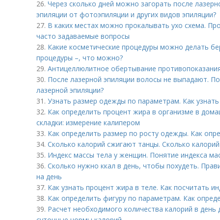
26.
Через сколько дней можно загорать после лазерн
эпиляции от фотоэпиляции и других видов эпиляции?
27.
В каких местах можно прокалывать ухо схема. Пр
часто задаваемые вопросы
28.
Какие косметические процедуры можно делать б
процедуры –, что можно?
29.
Антицеллюлитное обертывание противопоказания
30.
После лазерной эпиляции волосы не выпадают. П
лазерной эпиляции?
31.
Узнать размер одежды по параметрам. Как узнат
32.
Как определить процент жира в организме в дома
складки: измерение калипером
33.
Как определить размер по росту одежды. Как опр
34.
Сколько калорий сжигают танцы. Сколько калорий
35.
Индекс массы тела у женщин. Понятие индекса ма
36.
Сколько нужно ккал в день, чтобы похудеть. Прав
на день
37.
Как узнать процент жира в теле. Как посчитать ин
38.
Как определить фигуру по параметрам. Как опред
39.
Расчет необходимого количества калорий в день 
суточные нормы калорий