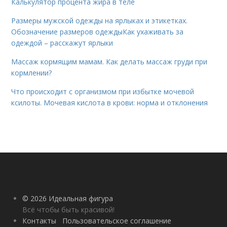
Калькулятор процента жира в теле
Размеры мужской одежды на ярлыках и этикетках.
Обозначение размеров одеждыКак ухаживать за
одеждой – расскажут ярлыки
Массаж кормящим мамам. Как делать массаж груди при
кормлении?
Что происходит с организмом при избытке мочевой
ксилоты. Мочевая кислота в крови: норма и отклонения
© 2026 Идеальная фигура
Всё чтобы быть красивой!
Контакты
Пользовательское соглашение