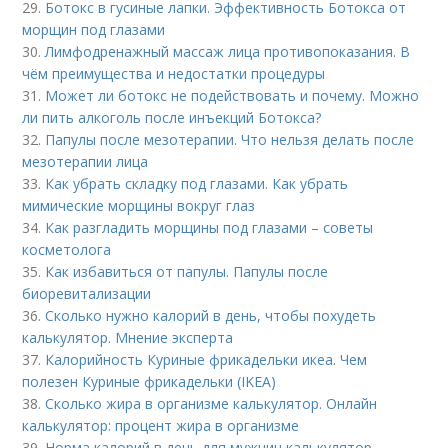
29.
Ботокс в гусиные лапки. Эффективность Ботокса от
морщин под глазами
30.
Лимфодренажный массаж лица противопоказания. В
чём преимущества и недостатки процедуры
31.
Может ли ботокс не подействовать и почему. Можно
ли пить алкоголь после инъекций Ботокса?
32.
Папулы после мезотерапии. Что нельзя делать после
мезотерапии лица
33.
Как убрать складку под глазами. Как убрать
мимические морщины вокруг глаз
34.
Как разгладить морщины под глазами – советы
косметолога
35.
Как избавиться от папулы. Папулы после
биоревитализации
36.
Сколько нужно калорий в день, чтобы похудеть
калькулятор. Мнение эксперта
37.
Калорийность Куриные фрикадельки икеа. Чем
полезен Куриные фрикадельки (IKEA)
38.
Сколько жира в организме калькулятор. Онлайн
калькулятор: процент жира в организме
39.
Норма калорий в день для мужчин калькулятор.