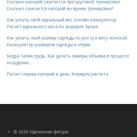
Сколько калорий сжигается при круговой тренировке.
Сколько сжигается калорий во время тренировки?
Как узнать свой идеальный вес онлайн калькулятор.
Расчет идеального веса по формуле Брока
Как узнать свой размер одежды по росту и весу женской.
Калькулятор размеров одежды и обуви
Бедра талия грудь. Как делать замеры объёма в процессе
похудения…
Расчет нормы калорий в день. Формула расчета
© 2026 Идеальная фигура