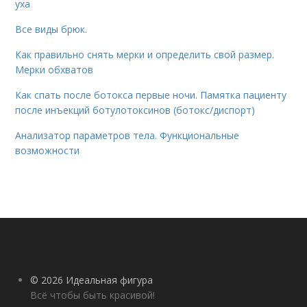
уха
Все виды брюк.
Как правильно снять мерки и определить свой размер.
Мерки обхватов
Как спать после ботокса первые ночи. Памятка пациенту
после инъекций ботулотоксинов (ботокс/диспорт)
Анализатор параметров тела. Функциональные
возможности
© 2026 Идеальная фигура
Всё чтобы быть красивой!