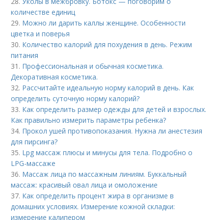
28.
Уколы в межбровку. Ботокс — поговорим о
количестве единиц
29.
Можно ли дарить каллы женщине. Особенности
цветка и поверья
30.
Количество калорий для похудения в день. Режим
питания
31.
Профессиональная и обычная косметика.
Декоративная косметика.
32.
Рассчитайте идеальную норму калорий в день. Как
определить суточную норму калорий?
33.
Как определить размер одежды для детей и взрослых.
Как правильно измерить параметры ребенка?
34.
Прокол ушей противопоказания. Нужна ли анестезия
для пирсинга?
35.
Lpg массаж плюсы и минусы для тела. Подробно о
LPG-массаже
36.
Массаж лица по массажным линиям. Буккальный
массаж: красивый овал лица и омоложение
37.
Как определить процент жира в организме в
домашних условиях. Измерение кожной складки:
измерение калипером