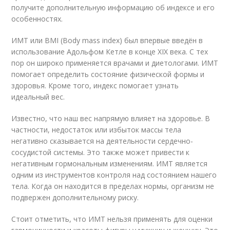
получите дополнительную информацию об индексе и его
особенностях.
ИМТ или BMI (Body mass index) был впервые введён в
использование Адольфом Кетле в конце XIX века. С тех
пор он широко применяется врачами и диетологами. ИМТ
помогает определить состояние физической формы и
здоровья. Кроме того, индекс помогает узнать
идеальный вес.
Известно, что наш вес напрямую влияет на здоровье. В
частности, недостаток или избыток массы тела
негативно сказывается на деятельности сердечно-
сосудистой системы. Это также может привести к
негативным гормональным изменениям. ИМТ является
одним из инструментов контроля над состоянием нашего
тела. Когда он находится в пределах нормы, организм не
подвержен дополнительному риску.
Стоит отметить, что ИМТ нельзя применять для оценки