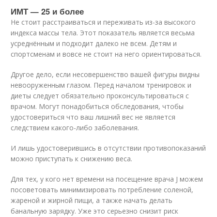
ИМТ — 25 и более
Не стоит расстраиваться и переживать из-за высокого
индекса массы тела. Этот показатель является весьма
усреднённым и подходит далеко не всем. Детям и
спортсменам и вовсе не стоит на него ориентироваться.
Другое дело, если несовершенство вашей фигуры видны
невооруженным глазом. Перед началом тренировок и
диеты следует обязательно проконсультироваться с
врачом. Могут понадобиться обследования, чтобы
удостовериться что ваш лишний вес не является
следствием какого-либо заболевания.
И лишь удостоверившись в отсутствии противопоказаний
можно приступать к снижению веса.
Для тех, у кого нет времени на посещение врача J можем
посоветовать минимизировать потребление соленой,
жареной и жирной пищи, а также начать делать
банальную зарядку. Уже это серьезно снизит риск