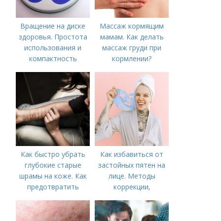
Вращение на диске
Массаж кормящим
здоровья. Простота
мамам. Как делать
использования и
массаж груди при
компактность
кормлении?
Как быстро убрать
Как избавиться от
глубокие старые
застойных пятен на
шрамы на коже. Как
лице. Методы
предотвратить
коррекции,
появление шрамов
аппаратного лечения
акне и удаления
рубцов и шрамов