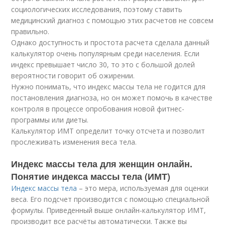
социологических исследования, поэтому ставить
медицинский диагноз с помощью этих расчетов не совсем
правильно.
Однако доступность и простота расчета сделала данный
калькулятор очень популярным среди населения. Если
индекс превышает число 30, то это с большой долей
вероятности говорит об ожирении.
Нужно понимать, что индекс массы тела не годится для
постановления диагноза, но он может помочь в качестве
контроля в процессе опробования новой фитнес-
программы или диеты.
Калькулятор ИМТ определит точку отсчета и позволит
прослеживать изменения веса тела.
Индекс массы тела для женщин онлайн.
Понятие индекса массы тела (ИМТ)
Индекс массы тела
– это мера, используемая для оценки
веса. Его подсчет производится с помощью специальной
формулы. Приведенный выше онлайн-калькулятор ИМТ,
производит все расчёты автоматически. Также вы