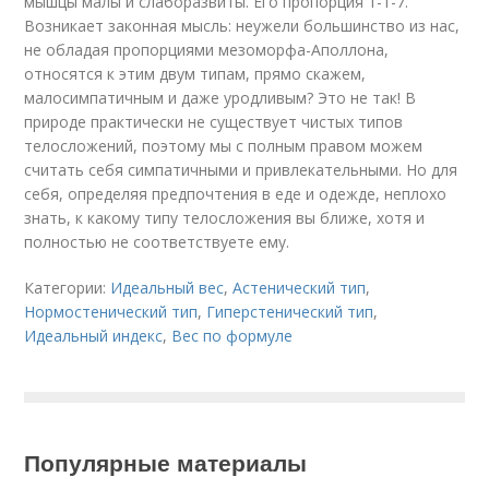
мышцы малы и слаборазвиты. Его пропорция 1-1-7.
Возникает законная мысль: неужели большинство из нас,
не обладая пропорциями мезоморфа-Аполлона,
относятся к этим двум типам, прямо скажем,
малосимпатичным и даже уродливым? Это не так! В
природе практически не существует чистых типов
телосложений, поэтому мы с полным правом можем
считать себя симпатичными и привлекательными. Но для
себя, определяя предпочтения в еде и одежде, неплохо
знать, к какому типу телосложения вы ближе, хотя и
полностью не соответствуете ему.
Категории:
Идеальный вес
,
Астенический тип
,
Нормостенический тип
,
Гиперстенический тип
,
Идеальный индекс
,
Вес по формуле
Популярные материалы