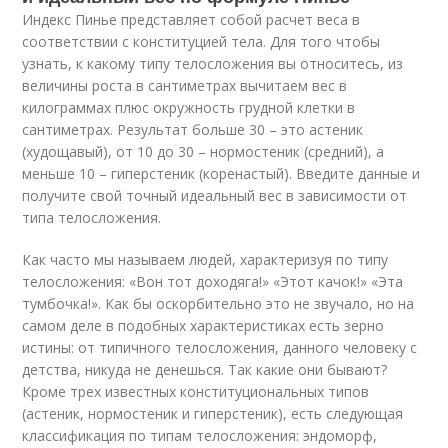
Индекс Пинье представляет собой расчет веса в
соответствии с конституцией тела. Для того чтобы
узнать, к какому типу телосложения вы относитесь, из
величины роста в сантиметрах вычитаем вес в
килограммах плюс окружность грудной клетки в
сантиметрах. Результат больше 30 – это астеник
(худощавый), от 10 до 30 – нормостеник (средний), а
меньше 10 – гиперстеник (коренастый). Введите данные и
получите свой точный идеальный вес в зависимости от
типа телосложения.
Как часто мы называем людей, характеризуя по типу
телосложения: «Вон тот доходяга!» «Этот качок!» «Эта
тумбочка!». Как бы оскорбительно это не звучало, но на
самом деле в подобных характеристиках есть зерно
истины: от типичного телосложения, данного человеку с
детства, никуда не денешься. Так какие они бывают?
Кроме трех известных конституциональных типов
(астеник, нормостеник и гиперстеник), есть следующая
классификация по типам телосложения: эндоморф,