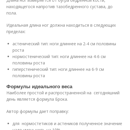
Длина ног измеряется от бугра бедренной кости,
находящегося напротив тазобедренного сустава, до
пола.
Идеальная длина ног должна находиться в следующих
пределах:
астенический тип: ноги длиннее на 2-4 см половины
роста
нормостенический тип: ноги длиннее на 4-6 см
половины роста
гиперстенический тип: ноги длиннее на 6-9 см
половины роста
Формулы идеального веса
Наиболее простой и распространенной на сегодняшний
день является формула Брока.
Автор формулы дает поправку:
для нормостетиков и астеников полученное значение
надо уменьшить на 10%