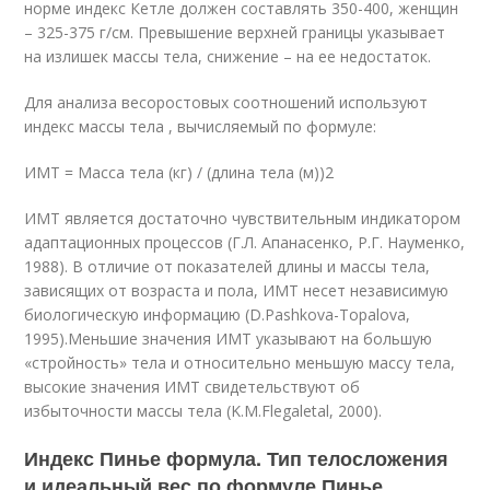
норме индекс Кетле должен составлять 350-400, женщин
– 325-375 г/см. Превышение верхней границы указывает
на излишек массы тела, снижение – на ее недостаток.
Для анализа весоростовых соотношений используют
индекс массы тела , вычисляемый по формуле:
ИМТ = Масса тела (кг) / (длина тела (м))
2
ИМТ является достаточно чувствительным индикатором
адаптационных процессов (Г.Л. Апанасенко, Р.Г. Науменко,
1988). В отличие от показателей длины и массы тела,
зависящих от возраста и пола, ИМТ несет независимую
биологическую информацию (D.Pashkova-Topalova,
1995).Меньшие значения ИМТ указывают на большую
«стройность» тела и относительно меньшую массу тела,
высокие значения ИМТ свидетельствуют об
избыточности массы тела (K.M.Flegaletal, 2000).
Индекс Пинье формула. Тип телосложения
и идеальный вес по формуле Пинье