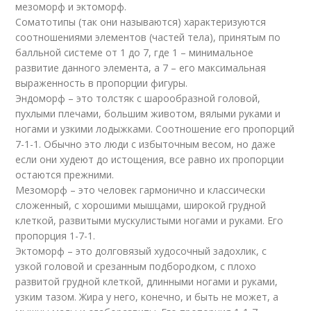
мезоморф и эктоморф.
Соматотипы (так они называются) характеризуются
соотношениями элементов (частей тела), принятым по
балльной системе от 1 до 7, где 1 – минимальное
развитие данного элемента, а 7 – его максимальная
выраженность в пропорции фигуры.
Эндоморф – это толстяк с шарообразной головой,
пухлыми плечами, большим животом, вялыми руками и
ногами и узкими лодыжками. Соотношение его пропорций
7-1-1. Обычно это люди с избыточным весом, но даже
если они худеют до истощения, все равно их пропорции
остаются прежними.
Мезоморф – это человек гармонично и классически
сложенный, с хорошими мышцами, широкой грудной
клеткой, развитыми мускулистыми ногами и руками. Его
пропорция 1-7-1.
Эктоморф – это долговязый худосочный задохлик, с
узкой головой и срезанным подбородком, с плохо
развитой грудной клеткой, длинными ногами и руками,
узким тазом. Жира у него, конечно, и быть не может, а