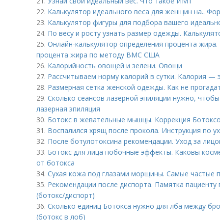
21.
Узнай свой идеальный вес. Что такое ИМТ
22.
Калькулятор идеального веса для женщин на.. Фо
23.
Калькулятор фигуры для подбора вашего идеальн
24.
По весу и росту узнать размер одежды. Калькуля
25.
Онлайн-калькулятор определения процента жира.
процента жира по методу ВМС США
26.
Калорийность овощей и зелени. Овощи
27.
Рассчитываем норму калорий в сутки. Калория — э
28.
Размерная сетка женской одежды. Как не прогада
29.
Сколько сеансов лазерной эпиляции нужно, чтобы
лазерная эпиляция
30.
Ботокс в жевательные мышцы. Коррекция Ботокс
31.
Воспалился хрящ после прокола. Инструкция по ух
32.
После ботулотоксина рекомендации. Уход за лицо
33.
Ботокс для лица побочные эффекты. Каковы косм
от ботокса
34.
Сухая кожа под глазами морщины. Самые частые 
35.
Рекомендации после диспорта. Памятка пациенту
(ботокс/диспорт)
36.
Сколько единиц Ботокса нужно для лба между бр
(ботокс в лоб)