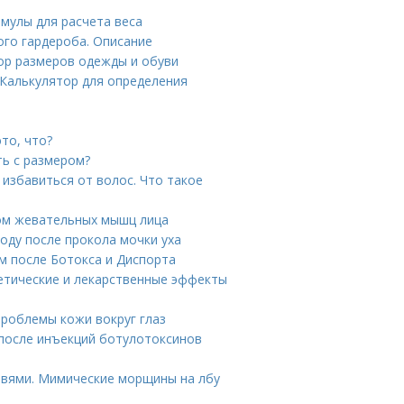
рмулы для расчета веса
ого гардероба. Описание
тор размеров одежды и обуви
 Калькулятор для определения
то, что?
ть с размером?
 избавиться от волос. Что такое
ом жевательных мышц лица
оду после прокола мочки уха
м после Ботокса и Диспорта
етические и лекарственные эффекты
проблемы кожи вокруг глаз
 после инъекций ботулотоксинов
овями. Мимические морщины на лбу