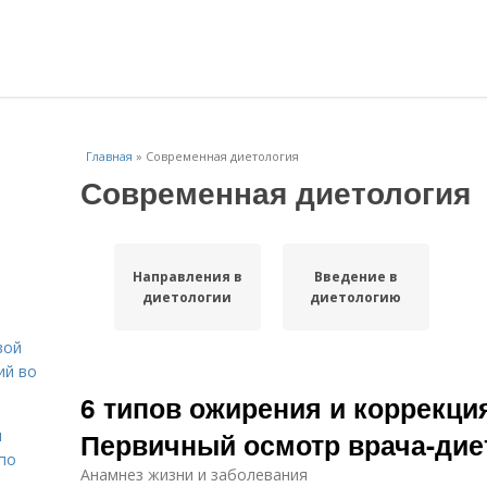
Главная
»
Современная диетология
Современная диетология
Направления в
Введение в
диетологии
диетологию
вой
ий во
6 типов ожирения и коррекци
н
Первичный осмотр врача-дие
 по
Анамнез жизни и заболевания