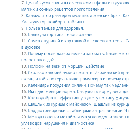
7.
Целый кусок свинины с чесноком в фольге в духовке
мягких и сочных рецептов приготовления
8.
Калькулятор размеров мужских и женских брюк. Ка
Калькулятор подбора, таблицы
9.
Польза танцев для здоровья.
10.
Калькулятор типа телосложения
11.
Самса с курицей и картошкой из слоеного теста. 
в духовке
12.
Почему после лазера нельзя загорать. Какие мет
волос навсегда?
13.
Полоски на веки от морщин. Действие
14.
Сколько калорий нужно сжигать. Израильский вра
сжечь, чтобы потерять килограмм жира и почему стр
15.
Календарь похудения онлайн. Почему так медленн
16.
Имт для женщин норма. Как узнать норму веса для
17.
Как подобрать эффективную диету по типу фигур
18.
Шашлык из курицы с майонезом. Шашлык из куриц
19.
Кардиотренировки с таблицами затрат энергии. Ч
20.
Методы оценки метаболизма углеводов и жиров в
углеводов: нарушения и диагностика