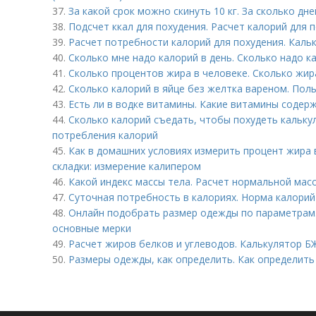
37.
За какой срок можно скинуть 10 кг. За сколько дн
38.
Подсчет ккал для похудения. Расчет калорий для 
39.
Расчет потребности калорий для похудения. Кал
40.
Сколько мне надо калорий в день. Сколько надо к
41.
Сколько процентов жира в человеке. Сколько жи
42.
Сколько калорий в яйце без желтка вареном. Поль
43.
Есть ли в водке витамины. Какие витамины содерж
44.
Сколько калорий съедать, чтобы похудеть кальку
потребления калорий
45.
Как в домашних условиях измерить процент жира 
складки: измерение калипером
46.
Какой индекс массы тела. Расчет нормальной мас
47.
Суточная потребность в калориях. Норма калорий
48.
Онлайн подобрать размер одежды по параметрам
основные мерки
49.
Расчет жиров белков и углеводов. Калькулятор Б
50.
Размеры одежды, как определить. Как определит