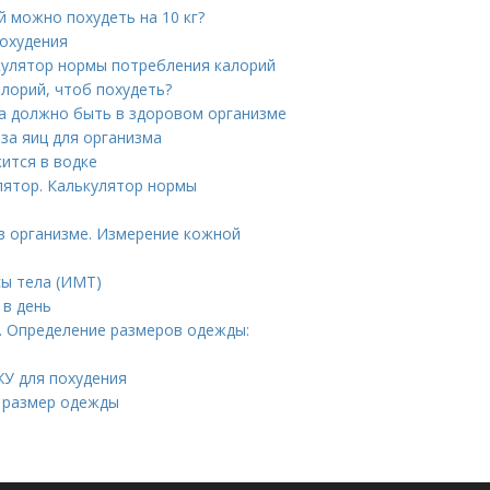
ей можно похудеть на 10 кг?
похудения
ькулятор нормы потребления калорий
алорий, чтоб похудеть?
ра должно быть в здоровом организме
за яиц для организма
ится в водке
лятор. Калькулятор нормы
в организме. Измерение кожной
сы тела (ИМТ)
 в день
. Определение размеров одежды:
ЖУ для похудения
ь размер одежды