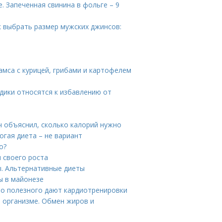
. Запеченная свинина в фольге – 9
к выбрать размер мужских джинсов:
Самса с курицей, грибами и картофелем
одики относятся к избавлению от
ч объяснил, сколько калорий нужно
огая диета – не вариант
о?
 своего роста
ы. Альтернативные диеты
ы в майонезе
то полезного дают кардиотренировки
 организме. Обмен жиров и