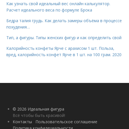
Как узнать свой идеальный вес онлайн калькулятор.
Расчет идеального веса по формуле Брока
Бедра талия грудь. Как делать замеры объёма в процессе
похудения…
Тип, а фигуры. Типы женских фигур и как определить свой
Калорийность конфеты Ярче с арахисом 1 шт. Польза,
вред, калорийность конфет Ярче в 1 шт. на 100 грам. 2020
© 2026 Идеальная фигура
Всё чтобы быть красивой!
Контакты
Пользовательское соглашение
Политика конфидециальности