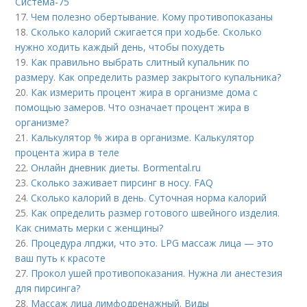
Система-75
17.
Чем полезно обертывание. Кому противопоказаны
18.
Сколько калорий сжигается при ходьбе. Сколько
нужно ходить каждый день, чтобы похудеть
19.
Как правильно выбрать слитный купальник по
размеру. Как определить размер закрытого купальника?
20.
Как измерить процент жира в организме дома с
помощью замеров. Что означает процент жира в
организме?
21.
Калькулятор % жира в организме. Калькулятор
процента жира в теле
22.
Онлайн дневник диеты. Bormental.ru
23.
Сколько заживает пирсинг в носу. FAQ
24.
Сколько калорий в день. Суточная норма калорий
25.
Как определить размер готового швейного изделия.
Как снимать мерки с женщины?
26.
Процедура лпджи, что это. LPG массаж лица — это
ваш путь к красоте
27.
Прокол ушей противопоказания. Нужна ли анестезия
для пирсинга?
28.
Массаж лица лимфодренажный. Виды