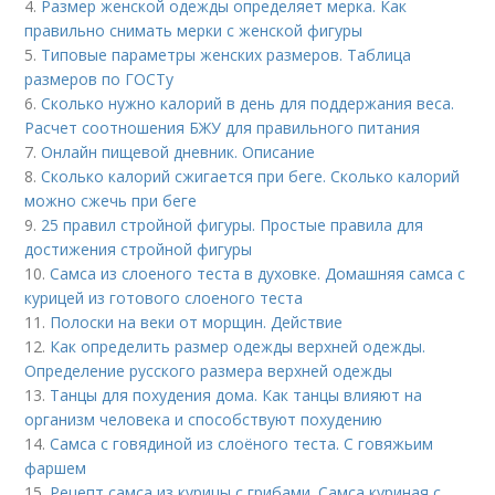
4.
Размер женской одежды определяет мерка. Как
правильно снимать мерки с женской фигуры
5.
Типовые параметры женских размеров. Таблица
размеров по ГОСТу
6.
Сколько нужно калорий в день для поддержания веса.
Расчет соотношения БЖУ для правильного питания
7.
Онлайн пищевой дневник. Описание
8.
Сколько калорий сжигается при беге. Сколько калорий
можно сжечь при беге
9.
25 правил стройной фигуры. Простые правила для
достижения стройной фигуры
10.
Самса из слоеного теста в духовке. Домашняя самса с
курицей из готового слоеного теста
11.
Полоски на веки от морщин. Действие
12.
Как определить размер одежды верхней одежды.
Определение русского размера верхней одежды
13.
Танцы для похудения дома. Как танцы влияют на
организм человека и способствуют похудению
14.
Самса с говядиной из слоёного теста. С говяжьим
фаршем
15.
Рецепт самса из курицы с грибами. Самса куриная с