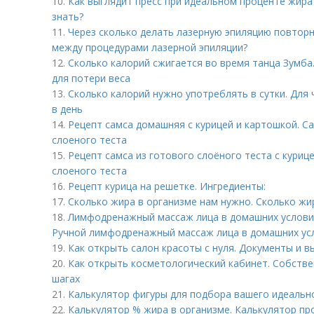
10.
Как выглядит пресс при идеальном проценте жира
знать?
11.
Через сколько делать лазерную эпиляцию повтор
между процедурами лазерной эпиляции?
12.
Сколько калорий сжигается во время танца Зумба.
для потери веса
13.
Сколько калорий нужно употреблять в сутки. Для
в день
14.
Рецепт самса домашняя с курицей и картошкой. Са
слоеного теста
15.
Рецепт самса из готового слоёного теста с курице
слоеного теста
16.
Рецепт курица на решетке. Ингредиенты:
17.
Сколько жира в организме нам нужно. Сколько жир
18.
Лимфодренажный массаж лица в домашних условия
Ручной лимфодренажный массаж лица в домашних ус
19.
Как открыть салон красоты с нуля. Документы и 
20.
Как открыть косметологический кабинет. Собстве
шагах
21.
Калькулятор фигуры для подбора вашего идеальн
22.
Калькулятор % жира в организме. Калькулятор пр