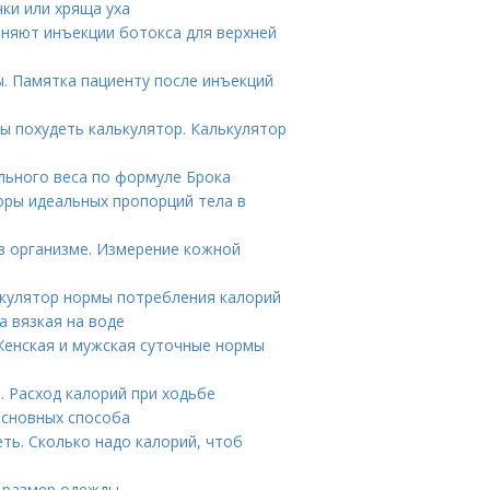
ки или хряща уха
аняют инъекции ботокса для верхней
ы. Памятка пациенту после инъекций
ы похудеть калькулятор. Калькулятор
ального веса по формуле Брока
оры идеальных пропорций тела в
в организме. Измерение кожной
лькулятор нормы потребления калорий
 вязкая на воде
 Женская и мужская суточные нормы
. Расход калорий при ходьбе
 основных способа
ть. Сколько надо калорий, чтоб
ь размер одежды