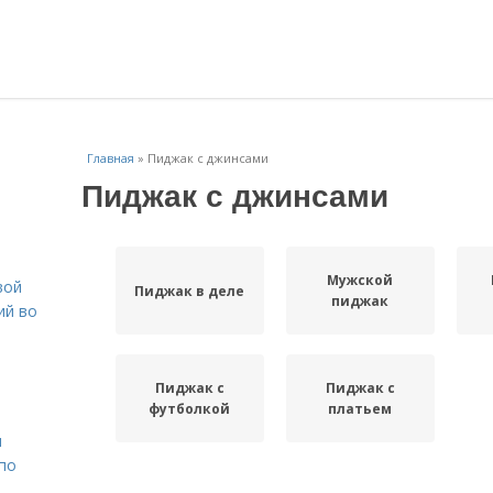
Главная
»
Пиджак с джинсами
Пиджак с джинсами
Мужской
вой
Пиджак в деле
пиджак
ий во
Пиджак с
Пиджак с
футболкой
платьем
н
 по