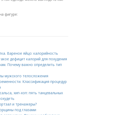
на фигуре:
тка. Вареное яйцо: калорийность
 такое дефицит калорий для похудения
рам. Почему важно определить тип
ипы мужского телосложения
ременности. Классификация процедур
а
сальса, хип-хоп: пять танцевальных
похудеть
ортзал и тренажеры?
морщины под глазами