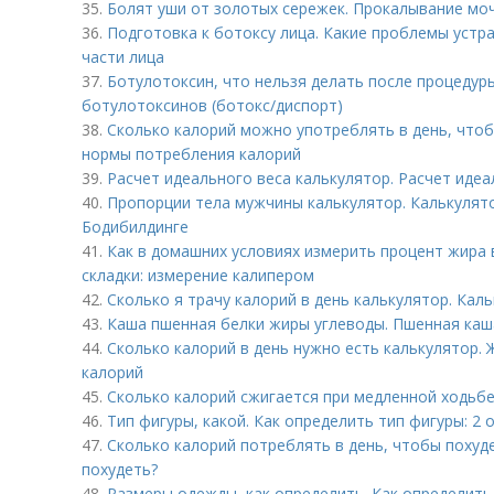
35.
Болят уши от золотых сережек. Прокалывание моч
36.
Подготовка к ботоксу лица. Какие проблемы устр
части лица
37.
Ботулотоксин, что нельзя делать после процедур
ботулотоксинов (ботокс/диспорт)
38.
Сколько калорий можно употреблять в день, чтоб
нормы потребления калорий
39.
Расчет идеального веса калькулятор. Расчет иде
40.
Пропорции тела мужчины калькулятор. Калькулят
Бодибилдинге
41.
Как в домашних условиях измерить процент жира 
складки: измерение калипером
42.
Сколько я трачу калорий в день калькулятор. Ка
43.
Каша пшенная белки жиры углеводы. Пшенная каша
44.
Сколько калорий в день нужно есть калькулятор.
калорий
45.
Сколько калорий сжигается при медленной ходьбе
46.
Тип фигуры, какой. Как определить тип фигуры: 2
47.
Сколько калорий потреблять в день, чтобы похуде
похудеть?
48.
Размеры одежды, как определить. Как определит