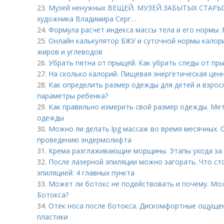
23.
Музей ненужных ВЕЩЕЙ. МУЗЕЙ ЗАБЫТЫХ СТАРЫХ
художника Владимира Серг…
24.
Формула расчёт индекса массы тела и его нормы. 
25.
Онлайн калькулятор БЖУ и суточной нормы калори
жиров и углеводов
26.
Убрать пятна от прыщей. Как убрать следы от пр
27.
На сколько калорий. Пищевая энергетическая цен
28.
Как определить размер одежды для детей и взрос
параметры ребенка?
29.
Как правильно измерить свой размер одежды. Мет
одежды
30.
Можно ли делать lpg массаж во время месячных.
проведению эндермолифта
31.
Крема разглаживающие морщины. Этапы ухода за
32.
После лазерной эпиляции можно загорать. Что ст
эпиляцией: 4 главных пункта
33.
Может ли ботокс не подействовать и почему. Мож
Ботокса?
34.
Отек носа после ботокса. Дискомфортные ощущени
пластики