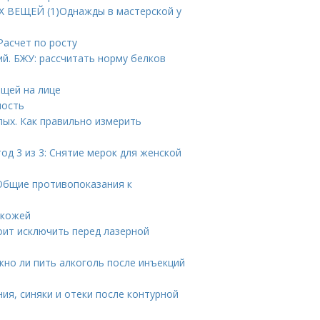
 ВЕЩЕЙ (1)Однажды в мастерской у
Расчет по росту
й. БЖУ: рассчитать норму белков
ыщей на лице
ность
лых. Как правильно измерить
од 3 из 3: Снятие мерок для женской
 Общие противопоказания к
 кожей
оит исключить перед лазерной
но ли пить алкоголь после инъекций
я, синяки и отеки после контурной