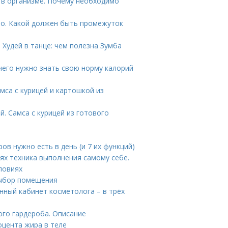
 в организме. Почему необходимо
но. Какой должен быть промежуток
 Худей в танце: чем полезна Зумба
 чего нужно знать свою норму калорий
мса с курицей и картошкой из
й. Самса с курицей из готового
ов нужно есть в день (и 7 их функций)
х техника выполнения самому себе.
ловиях
выбор помещения
нный кабинет косметолога – в трёх
ого гардероба. Описание
оцента жира в теле