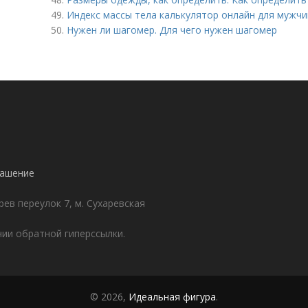
49.
Индекс массы тела калькулятор онлайн для мужчи
50.
Нужен ли шагомер. Для чего нужен шагомер
лашение
ев переулок 7, м. Сухаревская
ии обратной гиперссылки.
© 2026,
Идеальная фигура
.