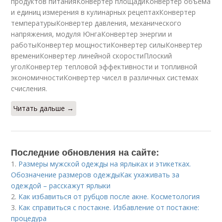
продуктов питанияКонвертер площадиКонвертер объема
и единиц измерения в кулинарных рецептахКонвертер
температурыКонвертер давления, механического
напряжения, модуля ЮнгаКонвертер энергии и
работыКонвертер мощностиКонвертер силыКонвертер
времениКонвертер линейной скоростиПлоский
уголКонвертер тепловой эффективности и топливной
экономичностиКонвертер чисел в различных системах
счисления.
Читать дальше →
Последние обновления на сайте:
1.
Размеры мужской одежды на ярлыках и этикетках.
Обозначение размеров одеждыКак ухаживать за
одеждой – расскажут ярлыки
2.
Как избавиться от рубцов после акне. Косметология
3.
Как справиться с постакне. Избавление от постакне:
процедура