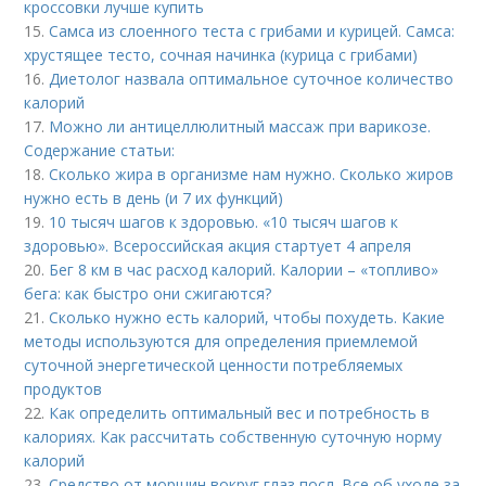
кроссовки лучше купить
15.
Самса из слоенного теста с грибами и курицей. Самса:
хрустящее тесто, сочная начинка (курица с грибами)
16.
Диетолог назвала оптимальное суточное количество
калорий
17.
Можно ли антицеллюлитный массаж при варикозе.
Содержание статьи:
18.
Сколько жира в организме нам нужно. Сколько жиров
нужно есть в день (и 7 их функций)
19.
10 тысяч шагов к здоровью. «10 тысяч шагов к
здоровью». Всероссийская акция стартует 4 апреля
20.
Бег 8 км в час расход калорий. Калории – «топливо»
бега: как быстро они сжигаются?
21.
Сколько нужно есть калорий, чтобы похудеть. Какие
методы используются для определения приемлемой
суточной энергетической ценности потребляемых
продуктов
22.
Как определить оптимальный вес и потребность в
калориях. Как рассчитать собственную суточную норму
калорий
23.
Средство от морщин вокруг глаз посл. Все об уходе за