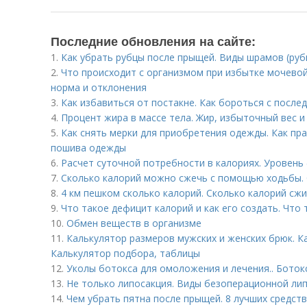
Последние обновления на сайте:
1.
Как убрать рубцы после прыщей. Виды шрамов (руб
2.
Что происходит с организмом при избытке мочевой
норма и отклонения
3.
Как избавиться от постакне. Как бороться с после
4.
Процент жира в массе тела. Жир, избыточный вес 
5.
Как снять мерки для приобретения одежды. Как пр
пошива одежды
6.
Расчет суточной потребности в калориях. Уровень
7.
Сколько калорий можно сжечь с помощью ходьбы. 
8.
4 км пешком сколько калорий. Сколько калорий сжи
9.
Что такое дефицит калорий и как его создать. Что
10.
Обмен веществ в организме
11.
Калькулятор размеров мужских и женских брюк. К
Калькулятор подбора, таблицы
12.
Уколы ботокса для омоложения и лечения.. Ботокс
13.
Не только липосакция. Виды безоперационной ли
14.
Чем убрать пятна после прыщей. 8 лучших средств