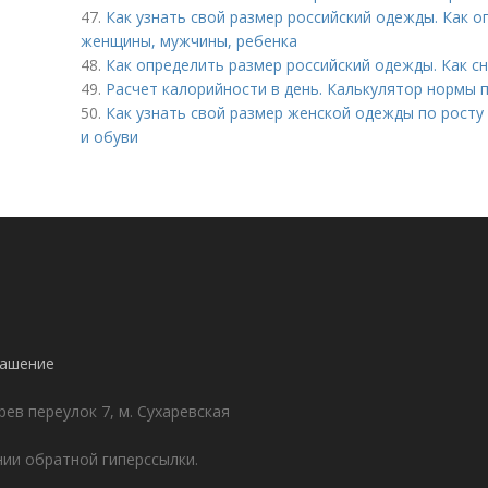
47.
Как узнать свой размер российский одежды. Как 
женщины, мужчины, ребенка
48.
Как определить размер российский одежды. Как с
49.
Расчет калорийности в день. Калькулятор нормы 
50.
Как узнать свой размер женской одежды по росту
и обуви
лашение
ев переулок 7, м. Сухаревская
ии обратной гиперссылки.