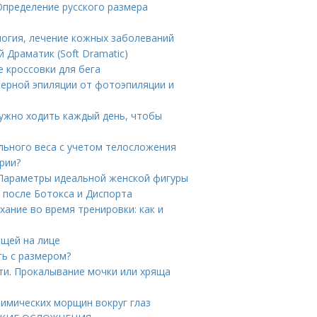
Определение русского размера
логия, лечение кожных заболеваний
 Драматик (Soft Dramatic)
е кроссовки для бега
зерной эпиляции от фотоэпиляции и
нужно ходить каждый день, чтобы
льного веса с учетом телосложения
рии?
. Параметры идеальной женской фигуры
 после Ботокса и Диспорта
ание во время тренировки: как и
ыщей на лице
ть с размером?
и. Прокалывание мочки или хряща
мимических морщин вокруг глаз