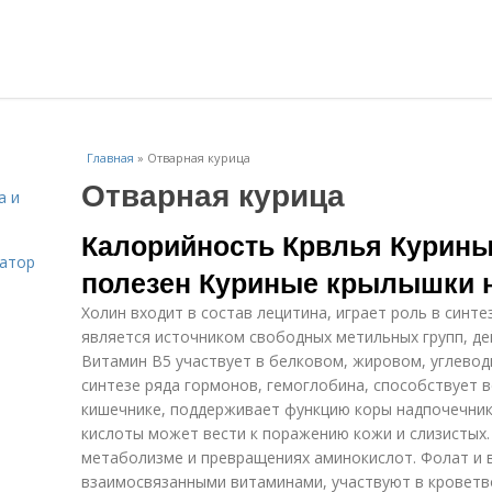
Главная
»
Отварная курица
Отварная курица
а и
Калорийность Крвлья Курины
затор
полезен Куриные крылышки н
Холин входит в состав лецитина, играет роль в синт
является источником свободных метильных групп, де
Витамин В5 участвует в белковом, жировом, углевод
синтезе ряда гормонов, гемоглобина, способствует 
кишечнике, поддерживает функцию коры надпочечник
кислоты может вести к поражению кожи и слизистых.
метаболизме и превращениях аминокислот. Фолат и 
взаимосвязанными витаминами, участвуют в кроветв