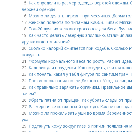
15.
Как определить размер одежды верхней одежды. 
верхней одежды
16.
Можно ли делать пирсинг при месячных. Дермато
17.
Женская полнота по типажам Кибби. Типаж Мягкий
18.
Топ-20 лучших женских кроссовок для бега. Лучши
19.
Как часто делать лазерную эпиляцию. Отличия ла
других видов эпиляции?
20.
Сколько калорий сжигается при ходьбе. Сколько 
похудеть
21.
Формулы нормального веса по росту. Расчет идеа
22.
Калории для похудения. Как похудеть, считая кало
23.
Как понять, какая у тебя фигура по сантиметрам
24.
Противопоказания после Диспорта. Уход за лицом
25.
Как правильно заряжать организм. Правильное дых
зачем?
26.
Убрать пятна от прыщей. Как убрать следы от пр
27.
Размерная сетка женской одежды. Как не прогада
28.
Можно ли прокалывать уши во время беременност
уха
29.
Подтянуть кожу вокруг глаз. 5 причин появления 