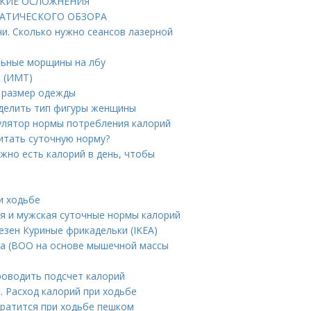
ЕСКИЕ ОСЛОЖНЕНИЯ
АТИЧЕСКОГО ОБЗОРА
и. Сколько нужно сеансов лазерной
льные морщины на лбу
а (ИМТ)
ь размер одежды
ределить тип фигуры женщины
кулятор нормы потребления калорий
читать суточную норму?
жно есть калорий в день, чтобы
и ходьбе
ая и мужская суточные нормы калорий
езен Куриные фрикадельки (IKEA)
ла (ВОО на основе мышечной массы
роводить подсчет калорий
. Расход калорий при ходьбе
тратится при ходьбе пешком