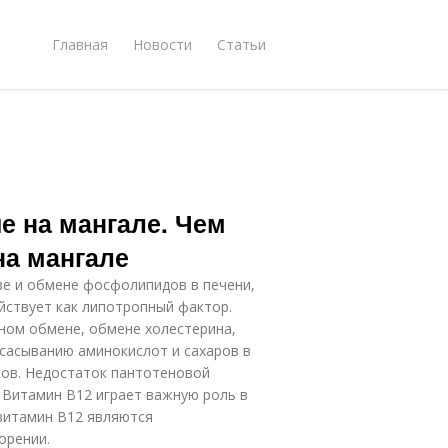
Главная
Новости
Статьи
е на мангале. Чем
а мангале
езе и обмене фосфолипидов в печени,
йствует как липотропный фактор.
ном обмене, обмене холестерина,
всасыванию аминокислот и сахаров в
ов. Недостаток пантотеновой
 Витамин В12 играет важную роль в
витамин В12 являются
орении.