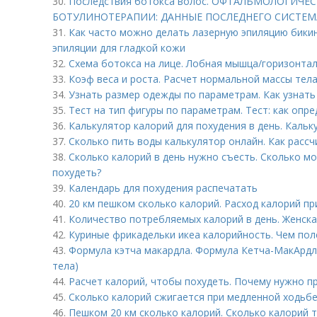
30.
Последствия ботокса волос. ОФТАЛЬМОЛОГИЧ
БОТУЛИНОТЕРАПИИ: ДАННЫЕ ПОСЛЕДНЕГО СИСТЕМ
31.
Как часто можно делать лазерную эпиляцию бикин
эпиляции для гладкой кожи
32.
Схема ботокса на лице. Лобная мышца/горизонта
33.
Коэф веса и роста. Расчет нормальной массы тел
34.
Узнать размер одежды по параметрам. Как узнат
35.
Тест на тип фигуры по параметрам. Тест: как оп
36.
Калькулятор калорий для похудения в день. Каль
37.
Сколько пить воды калькулятор онлайн. Как расс
38.
Сколько калорий в день нужно съесть. Сколько мо
похудеть?
39.
Календарь для похудения распечатать
40.
20 км пешком сколько калорий. Расход калорий пр
41.
Количество потребляемых калорий в день. Женск
42.
Куриные фрикадельки икеа калорийность. Чем пол
43.
Формула кэтча макардла. Формула Кетча-МакАрд
тела)
44.
Расчет калорий, чтобы похудеть. Почему нужно п
45.
Сколько калорий сжигается при медленной ходьбе
46.
Пешком 20 км сколько калорий. Сколько калорий 