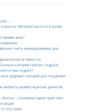
цов) –
 ксилоты. Мочевая кислота в крови:
дствиями акне?
и ожирение
авильно снять мерки(размеры) для
 физической активности
Сколько калорий сжигает ходьба?
гается при ходьбе?
 такое дефицит калорий для похудения
ак выбрать размер мужских джинсов:
 (Botox) – основные характеристики
посакции
 от постакне