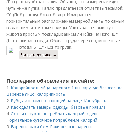
(Пот) - полуобхват талии. Обычно, это измерение идет
чуть ниже пупка. Талию предлагается отметить тесьмой;
Сб (Поб) - полуобхват бедер. Измеряется
горизонтальным расположением мерной ленты по самым
выдающимся точкам ягодицы. Учитывается вывступ
живота простым подкладыванием линейки на него; Шг
(Пшг) - ширина груди. Обхват груди через подмышечные
впадины; Цг - центр груди.
Читать дальше →
Последние обновления на сайте:
1.
Калорийность яйца вареного 1 шт вкрутую без желтка.
Вареное яйцо: калорийность
2.
Рубцы и шрамы от прыщей на лице. Как убрать
3.
Как сделать замеры одежды: базовые правила
4.
Сколько нужно потреблять калорий в день.
Нормальное суточное потребление калорий
5.
Вареные раки бжу. Раки речные вареные