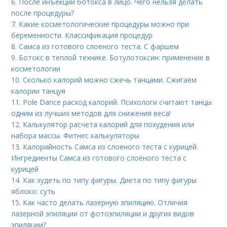
6.
После инъекций бoтoкса в лицо. Чего нельзя делать
после процедуры?
7.
Какие косметологические процедуры можно при
беременности. Классификация процедур
8.
Самса из готового слоеного теста. С фаршем
9.
Ботокс в теплой технике. Ботулотоксин: применение в
косметологии
10.
Сколько калорий можно сжечь танцами. Сжигаем
калории танцуя
11.
Pole Dance расход калорий. Психологи считают танцы
одним из лучших методов для снижения веса!
12.
Калькулятор расчета калорий для похудения или
набора массы. Фитнес калькуляторы
13.
Калорийность Самса из слоеного теста с курицей.
Ингредиенты Самса из готового слоёного теста с
курицей
14.
Как худеть по типу фигуры. Диета по типу фигуры
яблоко: суть
15.
Как часто делать лазерную эпиляцию. Отличия
лазерной эпиляции от фотоэпиляции и других видов
эпиляции?