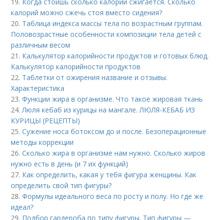
19.
Когда стоишь сколько калорий сжигается. Сколько
калорий можно сжечь стоя вместо сидения?
20.
Таблица индекса массы тела по возрастным группам.
Половозрастные особенности композиции тела детей с
различным весом
21.
Калькулятор калорийности продуктов и готовых блюд.
Калькулятор калорийности продуктов
22.
Таблетки от ожирения название и отзывы.
Характеристика
23.
Функции жира в организме. Что такое жировая ткань
24.
Люля кебаб из курицы на мангале. ЛЮЛЯ-КЕБАБ ИЗ
КУРИЦЫ (РЕЦЕПТЫ)
25.
Сужение носа ботоксом до и после. Безоперационные
методы коррекции
26.
Сколько жира в организме нам нужно. Сколько жиров
нужно есть в день (и 7 их функций)
27.
Как определить, какая у тебя фигура женщины. Как
определить свой тип фигуры?
28.
Формулы идеального веса по росту и полу. Но где же
идеал?
29.
Подбор гардероба по типу фигуры. Тип фигуры —