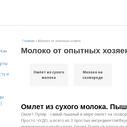
Главная
»
Молоко от опытных хозяек
Молоко от опытных хозяе
 Как
ерты
Омлет из сухого
Молоко на
сту и
молока
сковороде
ды.
 |
Омлет из сухого молока. Пы
Омлет Пуляр - самый пышный в мире омлет на сковоро
Просто ЧУДО, и всего из 3 простых ингредиентов!Вку
интересным и необычным. Омлет Пуляр не похож по вк