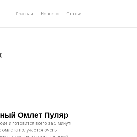
Главная
Новости
Статьи
к
шный Омлет Пуляр
де и готовится всего за 5 минут!
с омлета получается очень
усу и текстуре на классический