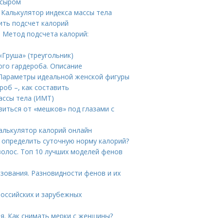
 сыром
 Калькулятор индекса массы тела
ить подсчет калорий
. Метод подсчета калорий:
«Груша» (треугольник)
ого гардероба. Описание
. Параметры идеальной женской фигуры
об –, как составить
ассы тела (ИМТ)
авиться от «мешков» под глазами с
Калькулятор калорий онлайн
к определить суточную норму калорий?
волос. Топ 10 лучших моделей фенов
зования. Разновидности фенов и их
российских и зарубежных
я. Как снимать мерки с женщины?