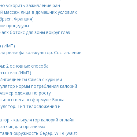
но ускорить заживление ран
й массаж лица в домашних условиях
(Ipsen, Франция)
кие процедуры
чаях ботокс для зоны вокруг глаз
а (ИМТ)
для рельефа калькулятор. Составление
ры: 2 основных способа
ссы тела (ИМТ)
 Ингредиенты Самса с курицей
ькулятор нормы потребления калорий
 размер одежды по росту
ального веса по формуле Брока
кулятор. Тип телосложения и
атор - калькулятор калорий онлайн
за яиц для организма
талия-окружность бедер. WHR (waist-