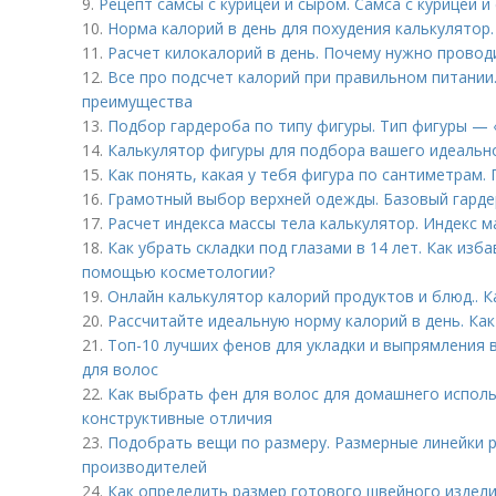
9.
Рецепт самсы с курицей и сыром. Самса с курицей и
10.
Норма калорий в день для похудения калькулятор.
11.
Расчет килокалорий в день. Почему нужно провод
12.
Все про подсчет калорий при правильном питании
преимущества
13.
Подбор гардероба по типу фигуры. Тип фигуры — 
14.
Калькулятор фигуры для подбора вашего идеальн
15.
Как понять, какая у тебя фигура по сантиметрам
16.
Грамотный выбор верхней одежды. Базовый гардер
17.
Расчет индекса массы тела калькулятор. Индекс м
18.
Как убрать складки под глазами в 14 лет. Как изб
помощью косметологии?
19.
Онлайн калькулятор калорий продуктов и блюд.. 
20.
Рассчитайте идеальную норму калорий в день. Ка
21.
Топ-10 лучших фенов для укладки и выпрямления 
для волос
22.
Как выбрать фен для волос для домашнего исполь
конструктивные отличия
23.
Подобрать вещи по размеру. Размерные линейки 
производителей
24.
Как определить размер готового швейного издели