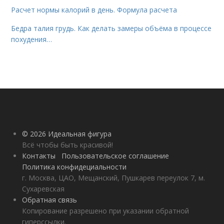
Расчет нормы калорий в день. Формула расчета
Бедра талия грудь. Как делать замеры объёма в процессе
похудения…
© 2026 Идеальная фигура
Всё чтобы быть красивой!
Контакты
Пользовательское соглашение
Политика конфидециальности
г. Москва, ЦАО, Мещанский, Пушкарев переулок 7, м.
Сухаревская
Обратная связь
Копирование разрешено при указании обратной
гиперссылки.