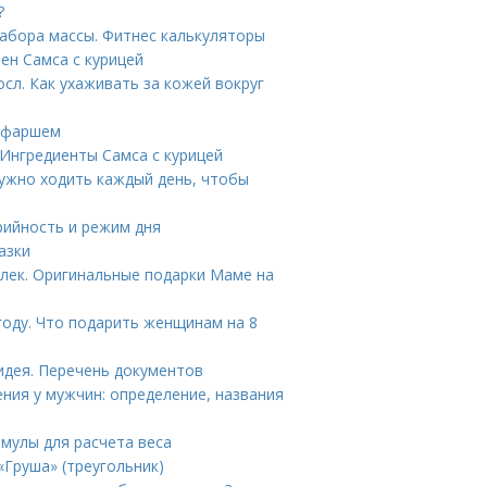
?
набора массы. Фитнес калькуляторы
ен Самса с курицей
сл. Как ухаживать за кожей вокруг
м фаршем
 Ингредиенты Самса с курицей
нужно ходить каждый день, чтобы
рийность и режим дня
азки
елек. Оригинальные подарки Маме на
году. Что подарить женщинам на 8
идея. Перечень документов
ния у мужчин: определение, названия
рмулы для расчета веса
«Груша» (треугольник)