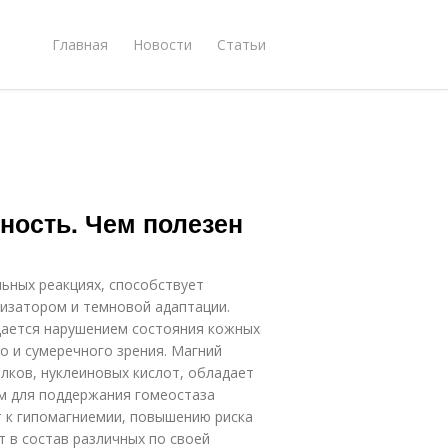
Главная
Новости
Статьи
йность. Чем полезен
ьных реакциях, способствует
изатором и темновой адаптации.
ается нарушением состояния кожных
о и сумеречного зрения. Магний
лков, нуклеиновых кислот, обладает
м для поддержания гомеостаза
т к гипомагниемии, повышению риска
т в состав различных по своей