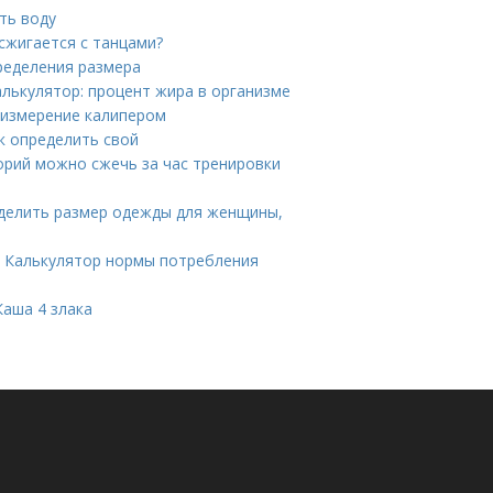
ть воду
сжигается с танцами?
пределения размера
лькулятор: процент жира в организме
 измерение калипером
ак определить свой
орий можно сжечь за час тренировки
ределить размер одежды для женщины,
. Калькулятор нормы потребления
Каша 4 злака