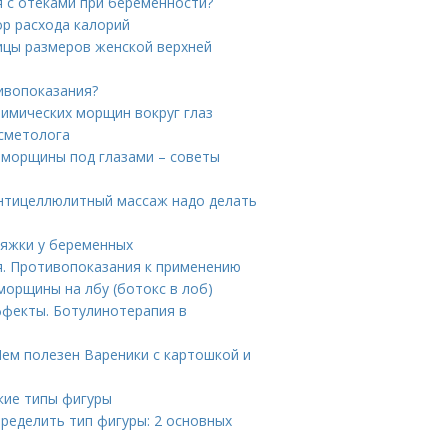
я с отеками при беременности?
ор расхода калорий
ицы размеров женской верхней
тивопоказания?
мимических морщин вокруг глаз
осметолога
 морщины под глазами – советы
нтицеллюлитный массаж надо делать
тяжки у беременных
. Противопоказания к применению
морщины на лбу (ботокс в лоб)
ффекты. Ботулинотерапия в
Чем полезен Вареники с картошкой и
кие типы фигуры
пределить тип фигуры: 2 основных