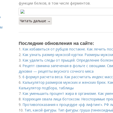
функции белков, в том числе ферментов.
?
Читать дальше →
ом
Последние обновления на сайте:
1.
Как избавиться от рубцов постакне. Как лечить по
2.
Как узнать размер мужской куртки. Размеры мужски
3.
Как удалить следы от прыщей. Определение болезн
4.
Рецепт свинина запеченая в фольге с овощами. Св
духовке — рецепты вкусного сочного мяса
5.
6 формул расчета веса. Как рассчитать индекс мас
6.
Калькулятор размеров мужских и женских брюк. Ка
Калькулятор подбора, таблицы
7.
Как уменьшить процент жира в организме. Как уме
8.
Коррекция овала лица ботоксом. Неоспоримые пр
9.
Противопоказания к процедуре «рф лифтинг». РФ л
10.
Тип, какой фигуры. Тип фигуры: груша (гинекоидны