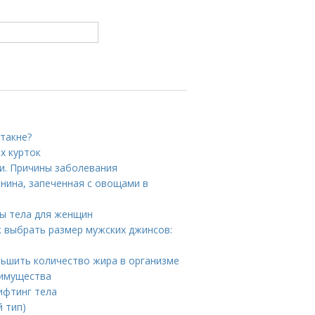
стакне?
х курток
и. Причины заболевания
инина, запеченная с овощами в
сы тела для женщин
к выбрать размер мужских джинсов:
ньшить количество жира в организме
еимущества
ифтинг тела
й тип)