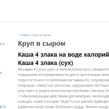
Главная
»
Круп в сыром
Круп в сыром
а и
Каша 4 злака на воде калори
Каша 4 злака (сух)
Витамин В2 участвует в окислительно-восстановител
 и
повышению восприимчивости цвета зрительным анал
Недостаточное потребление витамина В2 сопровожд
покровов, слизистых оболочек, нарушением световог
участвует в энергетическом метаболизме, синтезе бе
стабилизирующим действием для мембран, необходи
кальция, калия и натрия. Недостаток магния приводи
дить
развития гипертонии, болезней сердца. Железо входи