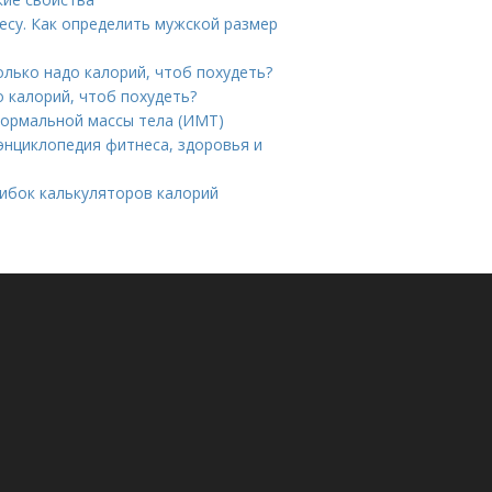
есу. Как определить мужской размер
олько надо калорий, чтоб похудеть?
 калорий, чтоб похудеть?
нормальной массы тела (ИМТ)
энциклопедия фитнеса, здоровья и
ибок калькуляторов калорий