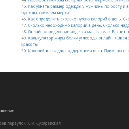
45.
Как узнать размер одежды у мужчины по росту и в
одежды: снимаем мерки
46.
Как определить сколько нужно калорий в день. Ск
47.
Сколько необходимо калорий в день. Сколько надо
48.
Онлайн определение индекса массы тела. Расчет 
49.
Калькулятор жиры белки углеводы онлайн. Живая 
красоты
50.
Калорийность для поддержания веса. Примеры ош
лашение
ев переулок 7, м. Сухаревская