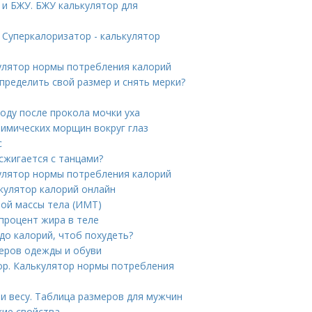
и БЖУ. БЖУ калькулятор для
 Суперкалоризатор - калькулятор
кулятор нормы потребления калорий
определить свой размер и снять мерки?
оду после прокола мочки уха
мимических морщин вокруг глаз
с
сжигается с танцами?
кулятор нормы потребления калорий
ькулятор калорий онлайн
ной массы тела (ИМТ)
процент жира в теле
до калорий, чтоб похудеть?
еров одежды и обуви
ор. Калькулятор нормы потребления
 и весу. Таблица размеров для мужчин
кие свойства