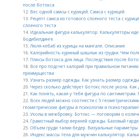
после ботокса
12.
Вес одной самсы с курицей. Самса с курицей
13.
Рецепт самса из готового слоёного теста с курице
слоеного теста
14.
Идеальная фигура калькулятор. Калькуляторы иде
Бодибилдинге
15.
Люля-кебаб из курицы на мангале. Описание
16.
Калорийность куриный шашлык из грудки. Чем пол
17.
Плюсы ботокса для лица. Последствия после бото
18.
Все про подсчет калорий при правильном питании
преимущества
19.
Узнать размер одежды. Как узнать размер одежды
20.
Через сколько действует Ботокс после укола. Как
21.
Как понять, какая у тебя фигура по сантиметрам
22.
Всех людей можно соотнести с 5 геометрическим
геометрические фигуры в психологии и психотерапии
23.
Уколы в межбровку. Ботокс — поговорим о колич
24.
Грамотный выбор верхней одежды. Базовый гардер
25.
Объем груди талии бедер. Визуальные параметры
26.
Индекс массы тела для мужчин калькулятор. Кал