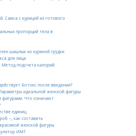
й. Самса с курицей из готового
альных пропорций тела в
езен шашлык из куриной грудки
кса для лица
. Метод подсчета калорий:
 действует Ботокс после введения?
. Параметры идеальной женской фигуры
и фигурами. Что означают
?
естве единиц
об –, как составить
 красивой женской фигуры
ькулятор ИМТ