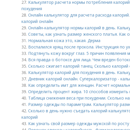
27.
Калькулятор расчета нормы потребления калорий 
похудения
28.
Онлайн калькулятор для расчета расхода калорий.
калорий онлайн
29.
Онлайн-калькулятор нормы калорий в день. Каль
30.
Советы, как узнать размер женского платья. Как 
31.
Нормальная кожа это, какая. Дерма
32.
Воспалился хрящ после прокола. Инструкция по ух
33.
Подтянуть кожу вокруг глаз. 5 причин появления 
34.
Вся правда о ботоксе для лица. Чем вреден боток
35.
Сколько сжигает калорий танец. Сколько калорий 
36.
Калькулятор калорий для похудения в день. Каль
37.
Дневник калорий онлайн. Суперкалоризатор - кал
38.
Как определить имт для женщин. Расчет нормаль
39.
Определить процент жира. 10 способов измерить 
40.
Таблица снижения веса при похудении. Сколько на
41.
Размер одежды по параметрам. Калькулятор разм
42.
Сколько в день нужно съедать калорий калькулят
калорий
43.
Как узнать свой размер одежды мужской по росту
44.
Порошок глюкозы калорийность. Фармакологичес