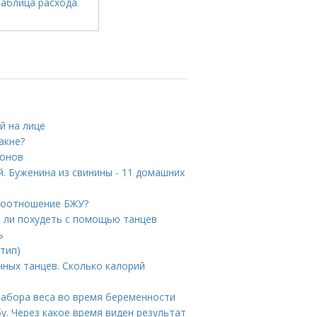
й на лице
акне?
донов
. Буженина из свинины - 11 домашних
 соотношение БЖУ?
о ли похудеть с помощью танцев
ь
 тип)
чных танцев. Сколько калорий
набора веса во время беременности
у. Через какое время виден результат