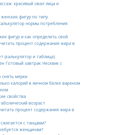
ссаж: красивый овал лица и
женских фигур по типу
 Калькулятор нормы потребления
ких фигур и как определить свой
считать процент содержания жира в
ет (калькулятор и таблица)
ен Готовый завтрак Несквик с
о снять мерки
олько калорий в яичном белке вареном
чном
кие свойства
таболический возраст
считать процент содержания жира в
 сжигается с танцами?
требуется женщинам?