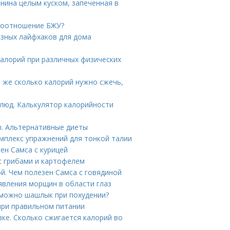
инина целым куском, запеченная в
 соотношение БЖУ?
езных лайфхаков для дома
калорий при различных физических
ё же сколько калорий нужно сжечь,
люд. Калькулятор калорийности
ы. Альтернативные диеты
мплекс упражнений для тонкой талии
ен Самса с курицей
 с грибами и картофелем
й. Чем полезен Самса с говядиной
явления морщин в области глаз
 можно шашлык при похудении?
ри правильном питании
вке. Сколько сжигается калорий во