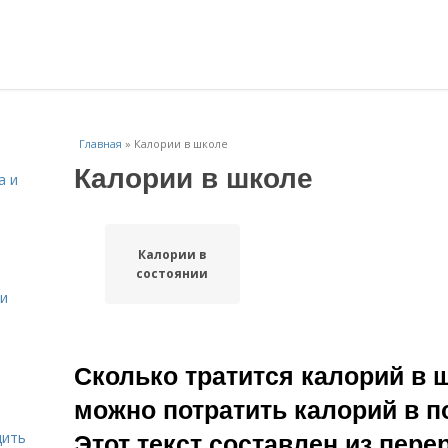
Главная
»
Калории в школе
Калории в школе
а и
Калории в
состоянии
 и
Сколько тратится калорий в 
можно потратить калорий в 
Этот текст составлен из пере
дить