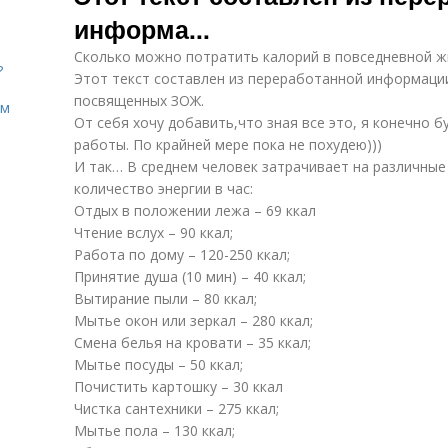
информа...
Сколько можно потратить калорий в повседневной ж
?
Этот текст составлен из переработанной информации
посвященных ЗОЖ.
ом
От себя хочу добавить,что зная все это, я конечно
работы. По крайней мере пока не похудею)))
И так… В среднем человек затрачивает на различны
количество энергии в час:
Отдых в положении лежа – 69 ккал
Чтение вслух – 90 ккал;
Работа по дому – 120-250 ккал;
Принятие душа (10 мин) – 40 ккал;
Вытирание пыли – 80 ккал;
Мытье окон или зеркал – 280 ккал;
Смена белья на кровати – 35 ккал;
Мытье посуды – 50 ккал;
Почистить картошку – 30 ккал
Чистка сантехники – 275 ккал;
Мытье пола – 130 ккал;