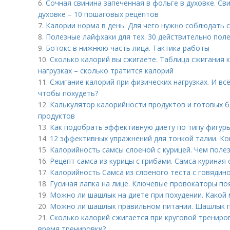
6.
Сочная свинина запеченная в фольге в духовке. Св
духовке – 10 пошаговых рецептов
7.
Калории норма в день. Для чего нужно соблюдать
8.
Полезные лайфхаки для тех. 30 действительно пол
9.
Ботокс в нижнюю часть лица. Тактика работы
10.
Сколько калорий вы сжигаете. Таблица сжигания 
нагрузках – сколько тратится калорий
11.
Сжигание калорий при физических нагрузках. И вс
чтобы похудеть?
12.
Калькулятор калорийности продуктов и готовых б
продуктов
13.
Как подобрать эффективную диету по типу фигур
14.
12 эффективных упражнений для тонкой талии. Ко
15.
Калорийность самсы слоеной с курицей. Чем полез
16.
Рецепт самса из курицы с грибами. Самса куриная
17.
Калорийность Самса из слоеного теста с говядино
18.
Гусиная лапка на лице. Ключевые провокаторы по
19.
Можно ли шашлык на диете при похудении. Какой
20.
Можно ли шашлык правильном питании. Шашлык п
21.
Сколько калорий сжигается при круговой трениро
время тренировки?