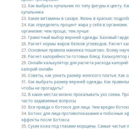
22.
Как выбрать купальник по типу фигуры и цвету. К
купальника
23.
Какие витамины в сахаре. Жизнь в красках: подро
24.
Как определить процент жира у себя в организме.
организме: чем проще, тем лучше
25.
Грамотный выбор верхней одежды. Базовый гардер
26.
Расчет нормы жиров белков углеводов. Расчет к
27.
Основные правила макияжа пошагово. Всему науч
28.
Расчет калорийности готовых блюд. Калькулятор 
29.
Онлайн калькулятор для расчета расхода калорий.
калорий онлайн
30.
Советы, как узнать размер женского платья. Как 
31.
Как выбрать размер верхней одежды. Как правиль
чтобы не прогадать?
32.
В каких местах можно прокалывать ухо схема. Пр
часто задаваемые вопросы
33.
Вся правда о ботоксе для лица. Чем вреден боток
34.
Ботокс для лица противопоказания и побочные э
эффекты после Ботокса
35.
Сухая кожа под глазами морщины. Самые частые 