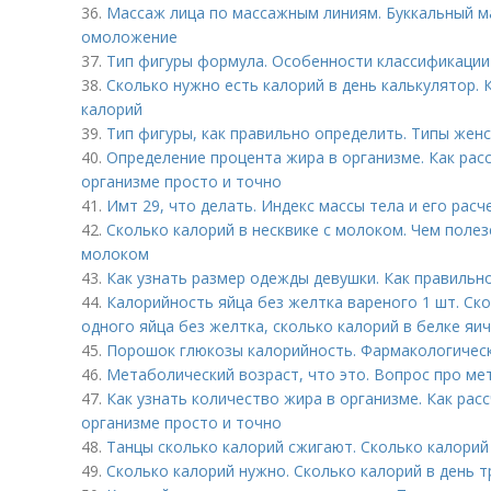
36.
Массаж лица по массажным линиям. Буккальный ма
омоложение
37.
Тип фигуры формула. Особенности классификации 
38.
Сколько нужно есть калорий в день калькулятор.
калорий
39.
Тип фигуры, как правильно определить. Типы женс
40.
Определение процента жира в организме. Как рас
организме просто и точно
41.
Имт 29, что делать. Индекс массы тела и его расч
42.
Сколько калорий в несквике с молоком. Чем полез
молоком
43.
Как узнать размер одежды девушки. Как правильн
44.
Калорийность яйца без желтка вареного 1 шт. Ск
одного яйца без желтка, сколько калорий в белке яи
45.
Порошок глюкозы калорийность. Фармакологичес
46.
Метаболический возраст, что это. Вопрос про ме
47.
Как узнать количество жира в организме. Как рас
организме просто и точно
48.
Танцы сколько калорий сжигают. Сколько калорий
49.
Сколько калорий нужно. Сколько калорий в день 