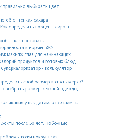
ак правильно выбирать цвет
бно об оттенках сахара
 Как определить процент жира в
об –, как составить
алорийности и нормы БЖУ
им: макияж глаз для начинающих
калорий продуктов и готовых блюд
 Суперкалоризатор - калькулятор
определить свой размер и снять мерки?
но выбрать размер верхней одежды,
окалывание ушек детям: отвечаем на
с
ффекты после 50 лет. Побочные
проблемы кожи вокруг глаз