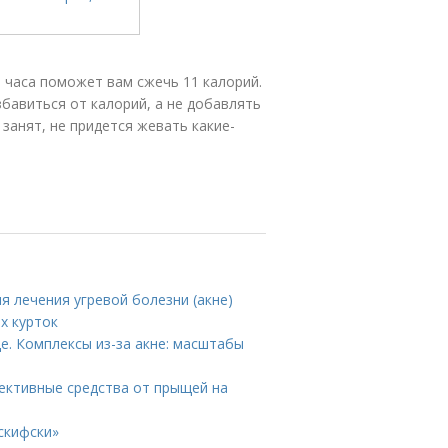
 часа поможет вам сжечь 11 калорий.
збавиться от калорий, а не добавлять
 занят, не придется жевать какие-
я лечения угревой болезни (акне)
х курток
це. Комплексы из-за акне: масштабы
ективные средства от прыщей на
скифски»