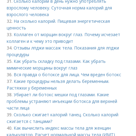
31.
Сколько калорий в день нужно употреблять
взрослому человеку. Суточная норма калорий для
взрослого человека
32.
На сколько калорий. Пищевая энергетическая
ценность
33.
Коллаген от морщин вокруг глаз. Почему исчезает
коллаген и к чему это приводит
34.
Отзывы лпджи массаж тела. Показания для лпджи
процедуры
35.
Как убрать складку под глазами. Как убрать
мимические морщины вокруг глаз
36.
Вся правда о ботоксе для лица. Чем вреден ботокс
37.
Какие процедуры нельзя делать беременным.
Растяжки у беременных
38.
Убирает ли ботокс мешки под глазами. Какие
проблемы устраняют инъекции ботокса для верхней
части лица
39.
Сколько сжигает калорий танец. Сколько калорий
сжигается с танцами?
40.
Как вычислить индекс массы тела для женщин
калькулятор. Расчет нормальной массы тела (ИМТ)