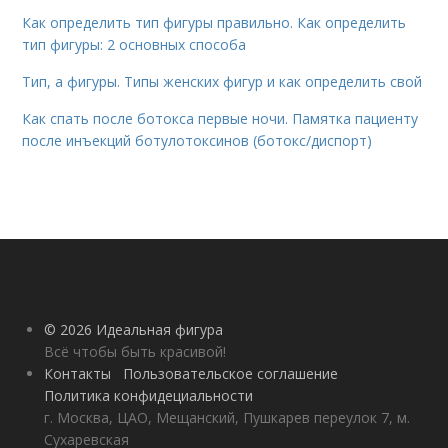
Как определить тип фигуры правильно. Как определить
тип фигуры: 2 основных способа
Тип, а фигуры. Типы женских фигур и как определить свой
Как спать после ботокса первые ночи. Памятка пациенту
после инъекций ботулотоксинов (ботокс/диспорт)
© 2026 Идеальная фигура
Всё чтобы быть красивой!
Контакты
Пользовательское соглашение
Политика конфидециальности
г. Москва, ЦАО, Мещанский, Пушкарев переулок 7, м.
Сухаревская