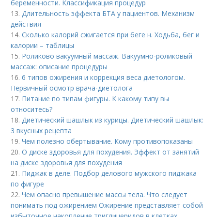
беременности. Классификация процедур
13.
Длительность эффекта БТА у пациентов. Механизм
действия
14.
Сколько калорий сжигается при беге н. Ходьба, бег и
калории – таблицы
15.
Роликово вакуумный массаж. Вакуумно-роликовый
массаж: описание процедуры
16.
6 типов ожирения и коррекция веса диетологом.
Первичный осмотр врача-диетолога
17.
Питание по типам фигуры. К какому типу вы
относитесь?
18.
Диетический шашлык из курицы. Диетический шашлык:
3 вкусных рецепта
19.
Чем полезно обертывание. Кому противопоказаны
20.
О диске здоровья для похудения. Эффект от занятий
на диске здоровья для похудения
21.
Пиджак в деле. Подбор делового мужского пиджака
по фигуре
22.
Чем опасно превышение массы тела. Что следует
понимать под ожирением Ожирение представляет собой
избыточное накопление триглицеридов в клетках