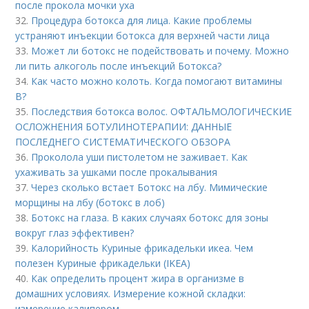
после прокола мочки уха
32.
Процедура ботокса для лица. Какие проблемы
устраняют инъекции ботокса для верхней части лица
33.
Может ли ботокс не подействовать и почему. Можно
ли пить алкоголь после инъекций Ботокса?
34.
Как часто можно колоть. Когда помогают витамины
B?
35.
Последствия ботокса волос. ОФТАЛЬМОЛОГИЧЕСКИЕ
ОСЛОЖНЕНИЯ БОТУЛИНОТЕРАПИИ: ДАННЫЕ
ПОСЛЕДНЕГО СИСТЕМАТИЧЕСКОГО ОБЗОРА
36.
Проколола уши пистолетом не заживает. Как
ухаживать за ушками после прокалывания
37.
Через сколько встает Ботокс на лбу. Мимические
морщины на лбу (ботокс в лоб)
38.
Ботокс на глаза. В каких случаях ботокс для зоны
вокруг глаз эффективен?
39.
Калорийность Куриные фрикадельки икеа. Чем
полезен Куриные фрикадельки (IKEA)
40.
Как определить процент жира в организме в
домашних условиях. Измерение кожной складки:
измерение калипером