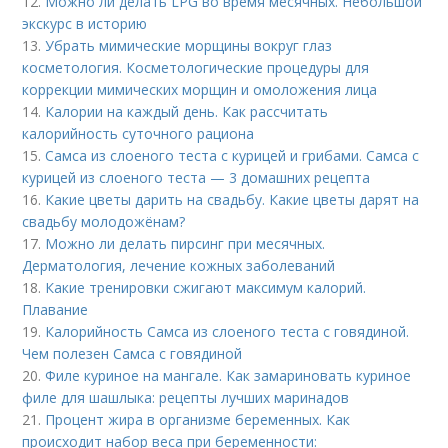
12.
Можно ли делать LPG во время месячных. Небольшой
экскурс в историю
13.
Убрать мимические морщины вокруг глаз
косметология. Косметологические процедуры для
коррекции мимических морщин и омоложения лица
14.
Калории на каждый день. Как рассчитать
калорийность суточного рациона
15.
Самса из слоеного теста с курицей и грибами. Самса с
курицей из слоеного теста — 3 домашних рецепта
16.
Какие цветы дарить на свадьбу. Какие цветы дарят на
свадьбу молодожёнам?
17.
Можно ли делать пирсинг при месячных.
Дерматология, лечение кожных заболеваний
18.
Какие тренировки сжигают максимум калорий.
Плавание
19.
Калорийность Самса из слоеного теста с говядиной.
Чем полезен Самса с говядиной
20.
Филе куриное на мангале. Как замариновать куриное
филе для шашлыка: рецепты лучших маринадов
21.
Процент жира в организме беременных. Как
происходит набор веса при беременности: