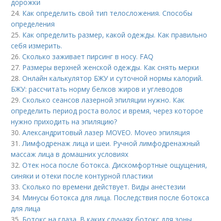
дорожки
24.
Как определить свой тип телосложения. Способы
определения
25.
Как определить размер, какой одежды. Как правильно
себя измерить.
26.
Сколько заживает пирсинг в носу. FAQ
27.
Размеры верхней женской одежды. Как снять мерки
28.
Онлайн калькулятор БЖУ и суточной нормы калорий.
БЖУ: рассчитать норму белков жиров и углеводов
29.
Сколько сеансов лазерной эпиляции нужно. Как
определить период роста волос и время, через которое
нужно приходить на эпиляцию?
30.
Александритовый лазер MOVEO. Moveo эпиляция
31.
Лимфодренаж лица и шеи. Ручной лимфодренажный
массаж лица в домашних условиях
32.
Отек носа после ботокса. Дискомфортные ощущения,
синяки и отеки после контурной пластики
33.
Сколько по времени действует. Виды анестезии
34.
Минусы ботокса для лица. Последствия после ботокса
для лица
35.
Ботокс на глаза. В каких случаях ботокс для зоны