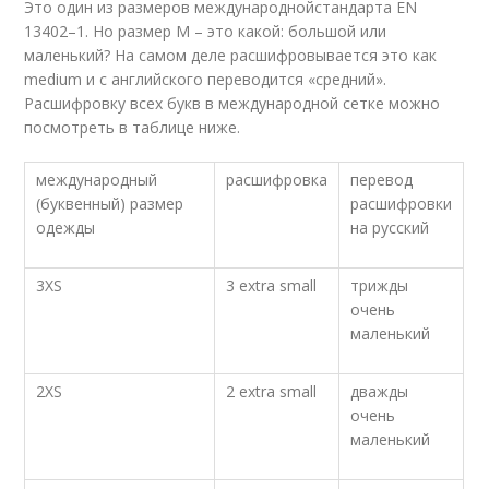
Это один из размеров международнойстандарта EN
13402–1. Но размер М – это какой: большой или
маленький? На самом деле расшифровывается это как
medium и с английского переводится «средний».
Расшифровку всех букв в международной сетке можно
посмотреть в таблице ниже.
международный
расшифровка
перевод
(буквенный) размер
расшифровки
одежды
на русский
3XS
3 extra small
трижды
очень
маленький
2XS
2 extra small
дважды
очень
маленький