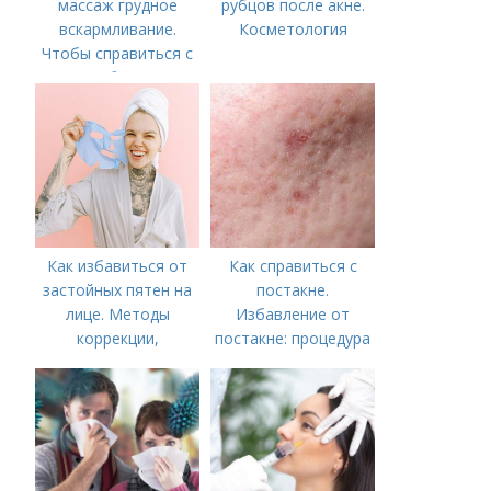
массаж грудное
рубцов после акне.
вскармливание.
Косметология
Чтобы справиться с
нагрубанием,
необходимо
предпринять
следующие действия:
Как избавиться от
Как справиться с
застойных пятен на
постакне.
лице. Методы
Избавление от
коррекции,
постакне: процедура
аппаратного лечения
акне и удаления
рубцов и шрамов
постакне