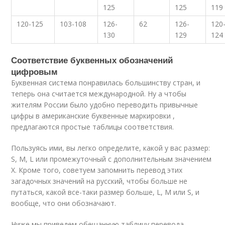
125
125
119
120-125
103-108
126-
62
126-
120
130
129
124
Соответствие буквенных обозначений
цифровым
Буквенная система понравилась большинству стран, и
теперь она считается международной. Ну а чтобы
жителям России было удобно переводить привычные
цифры в американские буквенные маркировки ,
предлагаются простые таблицы соответствия.
Пользуясь ими, вы легко определите, какой у вас размер:
S, M, L или промежуточный с дополнительным значением
X. Кроме того, советуем запомнить перевод этих
загадочных значений на русский, чтобы больше не
путаться, какой все-таки размер больше, L, M или S, и
вообще, что они обозначают.
Ниже мы приведем обещанную таблицу перевода