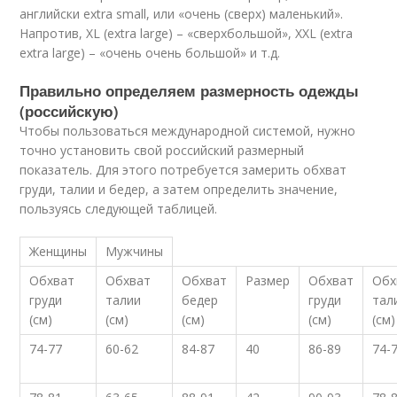
английски extra small, или «очень (сверх) маленький».
Напротив, XL (extra large) – «сверхбольшой», XXL (extra
extra large) – «очень очень большой» и т.д.
Правильно определяем размерность одежды
(российскую)
Чтобы пользоваться международной системой, нужно
точно установить свой российский размерный
показатель. Для этого потребуется замерить обхват
груди, талии и бедер, а затем определить значение,
пользуясь следующей таблицей.
Женщины
Мужчины
Обхват
Обхват
Обхват
Размер
Обхват
Обх
груди
талии
бедер
груди
тал
(см)
(см)
(см)
(см)
(см)
74-77
60-62
84-87
40
86-89
74-