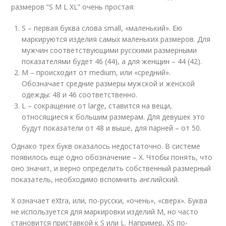
размеров “S M L XL” очень простая:
S – первая буква слова small, «маленький». Ею
маркируются изделия самых маленьких размеров. Для
мужчин соответствующими русскими размерными
показателями будет 46 (44), а для женщин – 44 (42).
M – происходит от medium, или «средний».
Обозначает средние размеры мужской и женской
одежды: 48 и 46 соответственно.
L – сокращение от large, ставится на вещи,
относящиеся к большим размерам. Для девушек это
будут показатели от 48 и выше, для парней – от 50.
Однако трех букв оказалось недостаточно. В системе
появилось еще одно обозначение – X. Чтобы понять, что
оно значит, и верно определить собственный размерный
показатель, необходимо вспомнить английский.
X означает eXtra, или, по-русски, «очень», «сверх». Буква
не используется для маркировки изделий M, но часто
становится приставкой к S или L. Например, XS по-