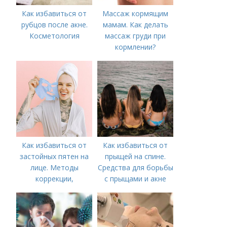
Как избавиться от
Массаж кормящим
рубцов после акне.
мамам. Как делать
Косметология
массаж груди при
кормлении?
Как избавиться от
Как избавиться от
застойных пятен на
прыщей на спине.
лице. Методы
Средства для борьбы
коррекции,
с прыщами и акне
аппаратного лечения
акне и удаления
рубцов и шрамов
постакне