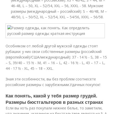
(международный – российский): XS – 40/42, S – 44, M –
46-48, L – 50, XL – 52/54, XXL – 56, XXXL - 58. Мужские
размеры (международный – российский): S – 46/48, M –
48/50, L – 50/52, XL – 52/54, ХXL – 54/56, XXXL – 56/58.
Особняком от любой другой мужской одежды стоят
рубашки: у них свои собственные размеры (российский
(европейский)/США/международный): 37 - 14 ½ - S, 38 – 15
– S, 39/40 – 15 ½ - М, 41 – 16 – L, 42 - 16 ½ - L, 43 – 17 – L,
44 - 17 ½ - XL, 45 – 18 – XXL.
Зная эти особенности, вы без проблем соотнесете
российские размеры с зарубежными.Удачных покупок!
Как понять, какой у тебя размер грудей.
Размеры бюстгальтеров в разных странах
Если вы хоть раз покупали нижнее белье, то заметили,
что значение, указанное на бюстгальтере делится на 5. А