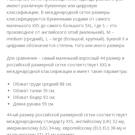
имеют различную буквенную или цифровую
классификацию. В международной сетке размеры
классифицируются буквенными кодами от самого
маленького XXS до самого большого 5XL, где S – это
производное от английского small (маленький), M –
medium (средний), L – large (большой, крупный). Буквой X и
цифрами обозначается степень того или иного размера.
Для сравнения – самый маленький взрослый 44 размер в
российской размерной сетке соответствует XXS в
международной классификации и имеет такие параметры:
Обхват груди средний 88 см;
Обхват талии 70 см;
Обхват бедер 92 см;
Длина рукава 59 см.
44-ый размер российской размерной сетки соответствует
международному стандарту XXS, английскому (UK) 32-му,
американскому (US) 34-му, европейскому (EU) EU) 38-му и
итальянскому (IT) 42-му размеру.