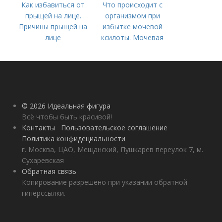
Как избавиться от
Что происходит с
прыщей на лице.
организмом при
Причины прыщей на
избытке мочевой
лице
ксилоты. Мочевая
кислота в крови:
норма и отклонения
© 2026 Идеальная фигура
Всё чтобы быть красивой!
Контакты
Пользовательское соглашение
Политика конфидециальности
г. Москва, ЦАО, Мещанский, Пушкарев переулок 7, м.
Сухаревская
Обратная связь
Копирование разрешено при указании обратной
гиперссылки.