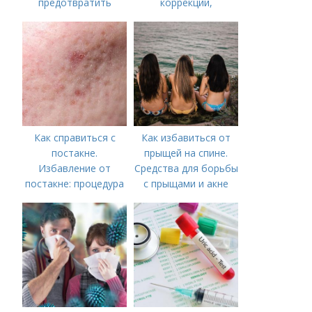
предотвратить
коррекции,
появление шрамов
аппаратного лечения
акне и удаления
рубцов и шрамов
постакне
Как справиться с
Как избавиться от
постакне.
прыщей на спине.
Избавление от
Средства для борьбы
постакне: процедура
с прыщами и акне