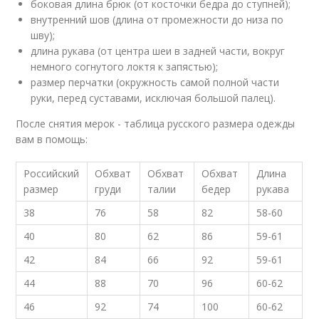
боковая длина брюк (от косточки бедра до ступней);
внутренний шов (длина от промежности до низа по
шву);
длина рукава (от центра шеи в задней части, вокруг
немного согнутого локтя к запястью);
размер перчатки (окружность самой полной части
руки, перед суставами, исключая большой палец).
После снятия мерок - таблица русского размера одежды
вам в помощь:
Российский
Обхват
Обхват
Обхват
Длина
размер
груди
талии
бедер
рукава
38
76
58
82
58-60
40
80
62
86
59-61
42
84
66
92
59-61
44
88
70
96
60-62
46
92
74
100
60-62